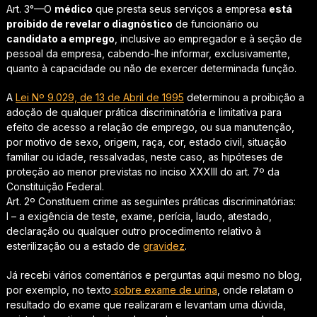
Art. 3°—O
médico
que presta seus serviços a empresa
está
proibido de revelar o diagnóstico
de funcionário ou
candidato a emprego
, inclusive ao empregador e à seção de
pessoal da empresa, cabendo-lhe informar, exclusivamente,
quanto à capacidade ou não de exercer determinada função.
A
Lei Nº 9.029, de 13 de Abril de 1995
determinou a proibição a
adoção de qualquer prática discriminatória e limitativa para
efeito de acesso a relação de emprego, ou sua manutenção,
por motivo de sexo, origem, raça, cor, estado civil, situação
familiar ou idade, ressalvadas, neste caso, as hipóteses de
proteção ao menor previstas no inciso XXXIII do art. 7º da
Constituição Federal.
Art. 2º Constituem crime as seguintes práticas discriminatórias:
I – a exigência de teste, exame, perícia, laudo, atestado,
declaração ou qualquer outro procedimento relativo à
esterilização ou a estado de
gravidez
.
Já recebi vários comentários e perguntas aqui mesmo no blog,
por exemplo, no texto
sobre exame de urina
, onde relatam o
resultado do exame que realizaram e levantam uma dúvida,