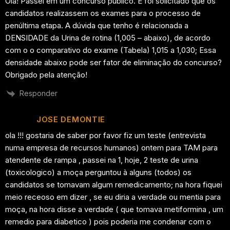
Olá! Passei em um concurso público. E foi solicitado que os
candidatos realizassem os exames para o processo de
penúltima etapa. A dúvida que tenho é relacionada a
DENSIDADE da Urina de rotina (1,005 – abaixo), de acordo
com o o comparativo do exame (Tabela) 1,015 a 1,030; Essa
densidade abaixo pode ser fator de eliminação do concurso?
Obrigado pela atenção!
Responder
JOSE DEMONTIE
ola !!! gostaria de saber por favor fiz um teste (entrevista
numa empresa de recursos humanos) ontem para TAM para
atendente de rampa , passei na 1, hoje, 2 teste de urina
(toxicologico) a moça perguntou à alguns (todos) os
candidatos se tomavam algum remedicamento; na hora fiquei
meio receoso em dizer , se eu diria a verdade ou mentia para
moça, na hora disse a verdade ( que tomava metiformina , um
remedio para diabetico ) pois poderia me condenar com o