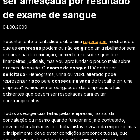
ser ameaçada por resultado
de exame de sangue
04.08.2009
Recentemente o fantástico exibiu uma
reportagem
mostrando o
que as
empresas
podem ou não
exigir
de um trabalhador sem
esbarrar na discriminação, comentou-se sobre questões
financeiras, judiciais, mas vou aprofundar o pouco mais sobre
exames de saúde. O
exame de sangue
HIV
pode ser
solicitado
? Hemograma, urina ou VDRL alterado pode
representar
risco
para
conseguir a vaga
de trabalho em uma
empresa? Vamos avaliar obrigações das empresas e leis
existentes que devem ser respeitadas para evitar
constrangimentos.
Todas as exigências feitas pelas empresas, no ato da
contratação ou mesmo quando funcionário já é contratado,
devem estar alinhadas, leis trabalhistas e visão da empresa, mas
principalmente deve evitar condições preconceituosas, que
possam causar algum tipo de constrangimento, por isso, as