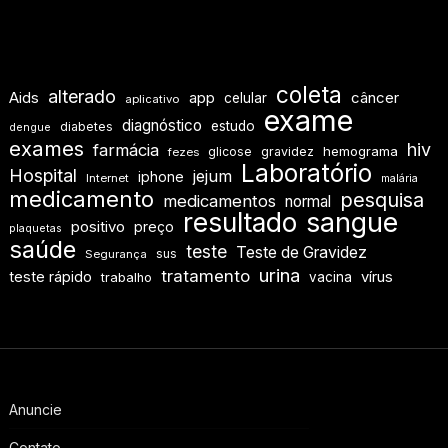
coleta
alterado
Aids
app
câncer
celular
aplicativo
exame
diagnóstico
estudo
diabetes
dengue
exames
hiv
farmácia
hemograma
glicose
gravidez
fezes
Laboratório
Hospital
jejum
iphone
Internet
malária
medicamento
pesquisa
medicamentos
normal
resultado
sangue
positivo
preço
plaquetas
saúde
teste
Teste de Gravidez
sus
Segurança
urina
tratamento
teste rápido
vírus
vacina
trabalho
Anuncie
Contato