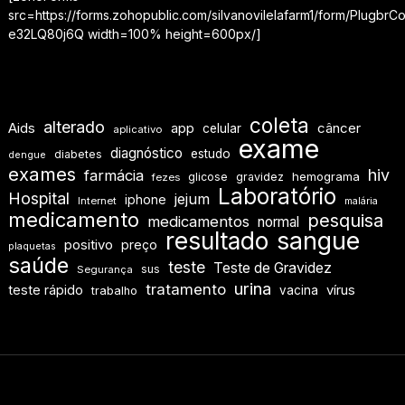
src=https://forms.zohopublic.com/silvanovilelafarm1/form/Pl
e32LQ80j6Q width=100% height=600px/]
coleta
alterado
Aids
app
câncer
celular
aplicativo
exame
diagnóstico
estudo
diabetes
dengue
exames
hiv
farmácia
hemograma
glicose
gravidez
fezes
Laboratório
Hospital
jejum
iphone
Internet
malária
medicamento
pesquisa
medicamentos
normal
resultado
sangue
positivo
preço
plaquetas
saúde
teste
Teste de Gravidez
sus
Segurança
urina
tratamento
teste rápido
vírus
vacina
trabalho