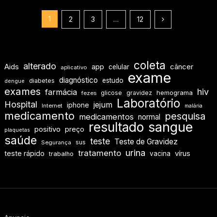
Paginação
1
2
3
…
12
de
posts
coleta
alterado
Aids
app
câncer
celular
aplicativo
exame
diagnóstico
estudo
diabetes
dengue
exames
hiv
farmácia
hemograma
glicose
gravidez
fezes
Laboratório
Hospital
jejum
iphone
Internet
malária
medicamento
pesquisa
medicamentos
normal
resultado
sangue
positivo
preço
plaquetas
saúde
teste
Teste de Gravidez
sus
Segurança
urina
tratamento
teste rápido
vírus
vacina
trabalho