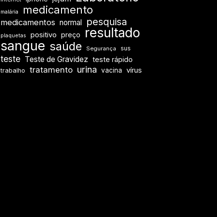
medicamento
malária
pesquisa
medicamentos
normal
resultado
positivo
preço
plaquetas
sangue
saúde
sus
Segurança
teste
Teste de Gravidez
teste rápido
urina
tratamento
vírus
vacina
trabalho