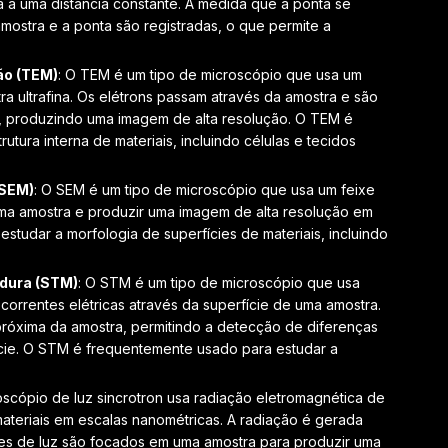
a a uma distância constante. A medida que a ponta se
amostra e a ponta são registradas, o que permite a
ão (TEM)
: O TEM é um tipo de microscópio que usa um
ra ultrafina. Os elétrons passam através da amostra e são
o, produzindo uma imagem de alta resolução. O TEM é
tura interna de materiais, incluindo células e tecidos
(SEM)
: O SEM é um tipo de microscópio que usa um feixe
 uma amostra e produzir uma imagem de alta resolução em
tudar a morfologia de superfícies de materiais, incluindo
dura (STM)
: O STM é um tipo de microscópio que usa
orrentes elétricas através da superfície de uma amostra.
 próxima da amostra, permitindo a detecção de diferenças
cie. O STM é frequentemente usado para estudar a
oscópio de luz sincrotron usa radiação eletromagnética de
 materiais em escalas nanométricas. A radiação é gerada
ixes de luz são focados em uma amostra para produzir uma