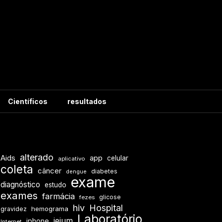
Científicos
resultados
alterado
Aids
app
celular
aplicativo
coleta
câncer
diabetes
dengue
exame
diagnóstico
estudo
exames
farmácia
glicose
fezes
hiv
Hospital
hemograma
gravidez
Laboratório
jejum
iphone
Internet