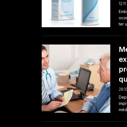
12.11
Embo
ocor
ter 
Mé
ex
pr
qu
28.1
Depo
impr
médi