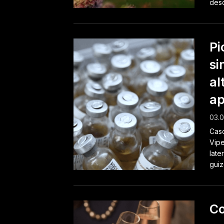
desc
Pi
si
al
ap
03.0
Casc
Vipe
late
guizo
Co