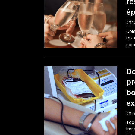
re
ép
29.1
Como
resu
norm
Do
pr
bo
ex
26.0
Todo
tra