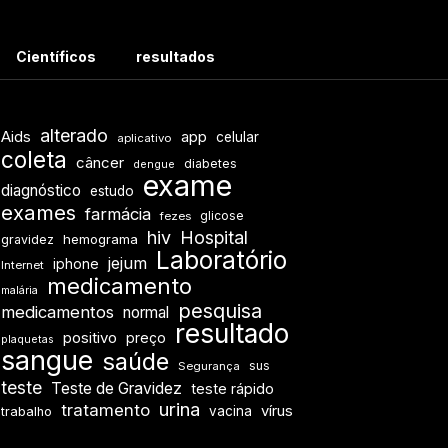
Científicos
resultados
alterado
Aids
app
celular
aplicativo
coleta
câncer
diabetes
dengue
exame
diagnóstico
estudo
exames
farmácia
glicose
fezes
hiv
Hospital
hemograma
gravidez
Laboratório
jejum
iphone
Internet
medicamento
malária
pesquisa
medicamentos
normal
resultado
positivo
preço
plaquetas
sangue
saúde
sus
Segurança
teste
Teste de Gravidez
teste rápido
urina
tratamento
vírus
vacina
trabalho