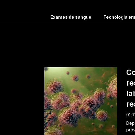
Exames de sangue
Tecnologia e
Ta
Co
re
la
re
01.0
Depo
prov