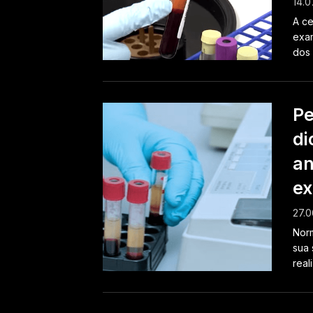
14.0
A ce
exam
dos 
Pe
di
an
ex
27.0
Nor
sua 
real