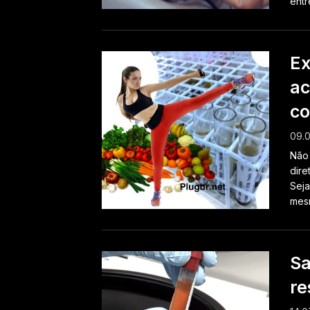
entr
Ex
ac
co
09.0
Não 
dire
Seja
mesm
Sa
re