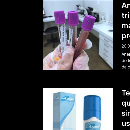
An
tr
ma
pr
20.0
Anem
de t
da d
Te
qu
si
u