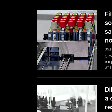
Fi
so
sa
no
09.1
O mé
é o 
uma 
Di
a 
re