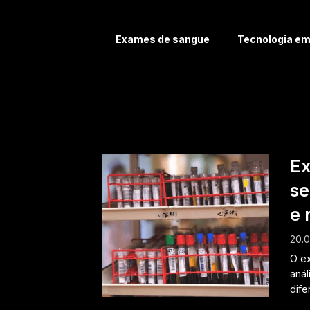
Exames de sangue
Tecnologia e
Ta
Ex
se
e 
20.0
O ex
anál
dife