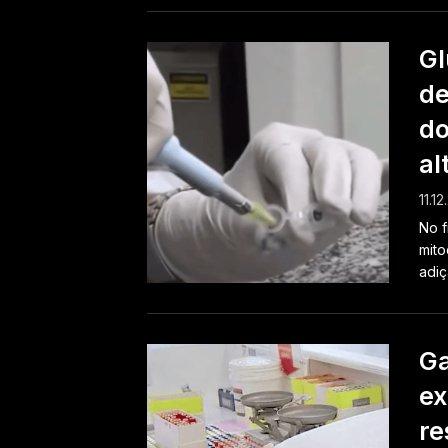
Gl
de
do
al
11.12
No f
mito
adiç
Ga
ex
re