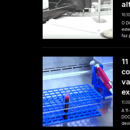
al
16.1
O Di
este
faz 
11
co
va
ex
11.0
A 11
DOC,
devi