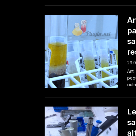
An
pa
sa
re
29.0
Anti
pequ
outr
Le
sa
al