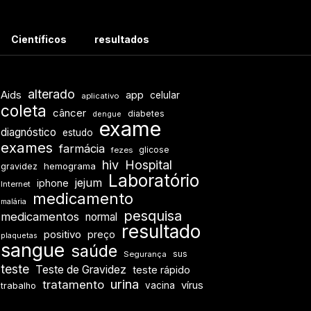
Científicos
resultados
alterado
Aids
app
celular
aplicativo
coleta
câncer
diabetes
dengue
exame
diagnóstico
estudo
exames
farmácia
glicose
fezes
hiv
Hospital
hemograma
gravidez
Laboratório
jejum
iphone
Internet
medicamento
malária
pesquisa
medicamentos
normal
resultado
positivo
preço
plaquetas
sangue
saúde
sus
Segurança
teste
Teste de Gravidez
teste rápido
urina
tratamento
vírus
vacina
trabalho