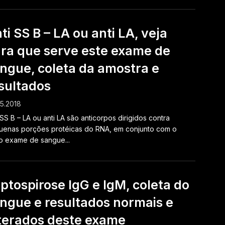
ti SS B – LA ou anti LA, veja
ra que serve este exame de
ngue, coleta da amostra e
sultados
5.2018
 SS B – LA ou anti LA são anticorpos dirigidos contra
enas porções protéicas do RNA, em conjunto com o
o exame de sangue...
ptospirose IgG e IgM, coleta do
ngue e resultados normais e
terados deste exame