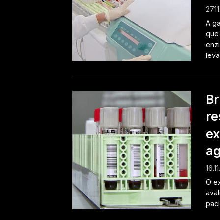
27.1
A ga
que 
enzi
leva
Br
re
ex
ag
16.1
O ex
aval
paci