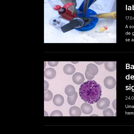
la
17.0
A so
de g
se a
Ba
de
si
24.0
Uma 
hemo