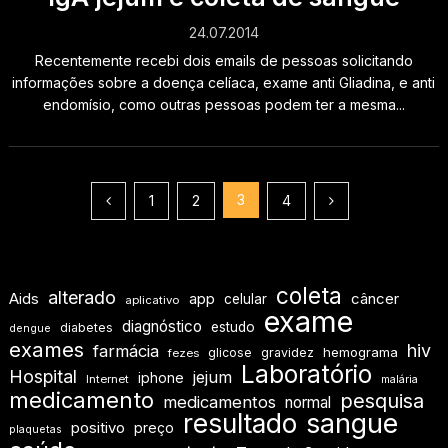
24.07.2014
Recentemente recebi dois emails de pessoas solicitando
informações sobre a doença celíaca, exame anti Gliadina, e anti
endomísio, como outras pessoas podem ter a mesma...
Paginação
3
1
2
4
de
posts
coleta
alterado
Aids
app
câncer
celular
aplicativo
exame
diagnóstico
estudo
diabetes
dengue
exames
hiv
farmácia
hemograma
glicose
gravidez
fezes
Laboratório
Hospital
jejum
iphone
Internet
malária
medicamento
pesquisa
medicamentos
normal
resultado
sangue
positivo
preço
plaquetas