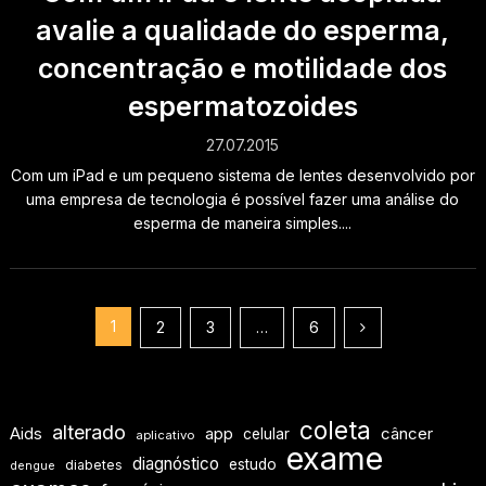
avalie a qualidade do esperma,
concentração e motilidade dos
espermatozoides
27.07.2015
Com um iPad e um pequeno sistema de lentes desenvolvido por
uma empresa de tecnologia é possível fazer uma análise do
esperma de maneira simples....
Paginação
1
2
3
…
6
de
posts
coleta
alterado
Aids
app
câncer
celular
aplicativo
exame
diagnóstico
estudo
diabetes
dengue