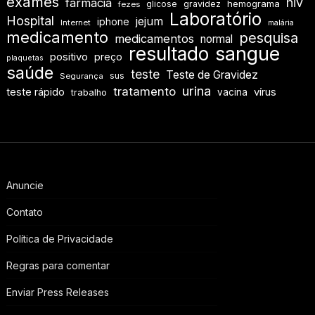
exames
hiv
farmácia
hemograma
glicose
gravidez
fezes
Laboratório
Hospital
jejum
iphone
Internet
malária
medicamento
pesquisa
medicamentos
normal
resultado
sangue
positivo
preço
plaquetas
saúde
teste
Teste de Gravidez
sus
Segurança
urina
tratamento
teste rápido
vírus
vacina
trabalho
Anuncie
Contato
Política de Privacidade
Regras para comentar
Enviar Press Releases