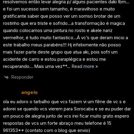
resolvemos então levar alegria p/ alguns pacientes daki tbm…
e foi um sucesso sem tamanho, é maravilhoso e muito
gratificante saber que posso ver um sorriso brotar de um
rostinho que era triste e sofrido…a transformação é magica
quando colocamos uma pintura no rosto e akele nariz
vermelhor, é tudo muito fantastico…Á vc’s que deram inicio a
este trabalho meus parabéns!!! Hj infelixmente não posso
mais fazer parte deste grupo que atua aki, pois sofri um
acidente de carro e estou paraplégica e estou me
recuperando… Mais uma vez**
…
Read more »
Responder
angelo
ola eu adoro o tarbalho que vcs fazem vi um filme de vc s e
adorei se quando vcs vierem para Sorocaba e se eu puder dar
um pouco de alegria junto de vcs irei ficar muito grato espero
respostas de vcs um forte abraço meu telefone é 15
961353** (contato com o blog que envio)