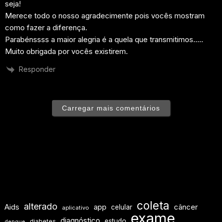
seja!
Merece todo o nosso agradecimente pois vocês mostram
como fazer a diferença.
Parabénssss a maior alegria é a quela que transmitimos…..
Muito obrigada por vocês existirem.
Responder
Carregar mais comentários
coleta
alterado
Aids
app
câncer
celular
aplicativo
exame
diagnóstico
estudo
diabetes
dengue