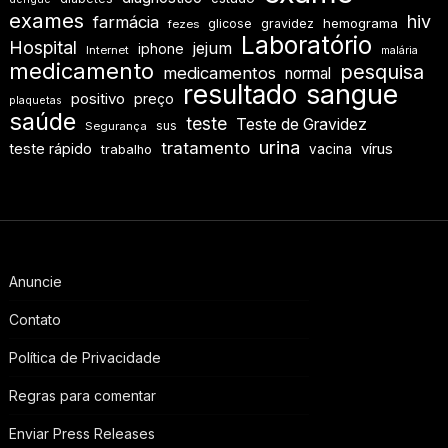
exames
hiv
farmácia
hemograma
glicose
gravidez
fezes
Laboratório
Hospital
jejum
iphone
Internet
malária
medicamento
pesquisa
medicamentos
normal
resultado
sangue
positivo
preço
plaquetas
saúde
teste
Teste de Gravidez
sus
Segurança
urina
tratamento
teste rápido
vírus
vacina
trabalho
Anuncie
Contato
Política de Privacidade
Regras para comentar
Enviar Press Releases