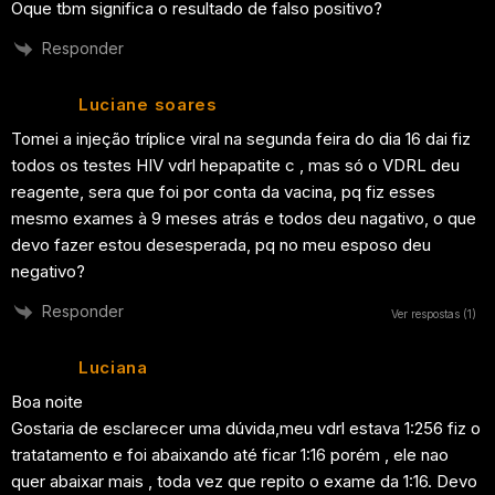
Oque tbm significa o resultado de falso positivo?
Responder
Luciane soares
Tomei a injeção tríplice viral na segunda feira do dia 16 dai fiz
todos os testes HIV vdrl hepapatite c , mas só o VDRL deu
reagente, sera que foi por conta da vacina, pq fiz esses
mesmo exames à 9 meses atrás e todos deu nagativo, o que
devo fazer estou desesperada, pq no meu esposo deu
negativo?
Responder
Ver respostas
(1)
Luciana
Boa noite
Gostaria de esclarecer uma dúvida,meu vdrl estava 1:256 fiz o
tratatamento e foi abaixando até ficar 1:16 porém , ele nao
quer abaixar mais , toda vez que repito o exame da 1:16. Devo