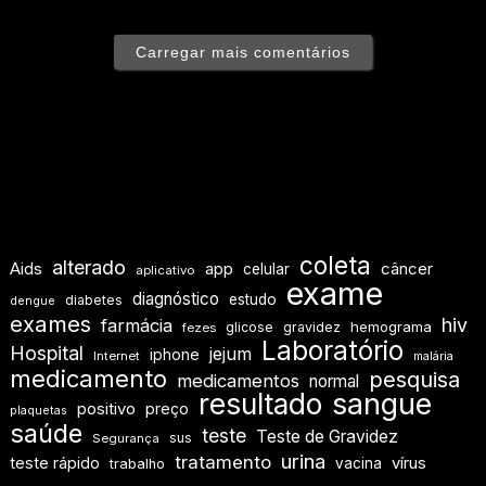
Carregar mais comentários
coleta
alterado
Aids
app
câncer
celular
aplicativo
exame
diagnóstico
estudo
diabetes
dengue
exames
hiv
farmácia
hemograma
glicose
gravidez
fezes
Laboratório
Hospital
jejum
iphone
Internet
malária
medicamento
pesquisa
medicamentos
normal
resultado
sangue
positivo
preço
plaquetas
saúde
teste
Teste de Gravidez
sus
Segurança
urina
tratamento
teste rápido
vírus
vacina
trabalho