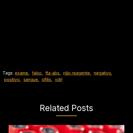
Tags:
exame
,
falso
,
fta-abs
,
não reagente
,
negativo
,
positivo
,
sangue
,
sífilis
,
vdrl
Related Posts