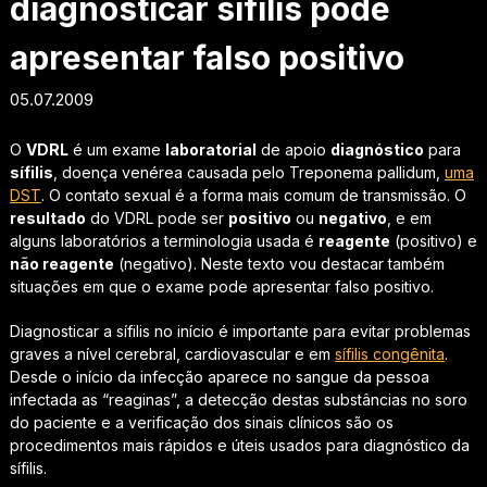
diagnosticar sífilis pode
apresentar falso positivo
05.07.2009
O
VDRL
é um exame
laboratorial
de apoio
diagnóstico
para
sífilis
, doença venérea causada pelo
Treponema pallidum
,
uma
DST
. O contato sexual é a forma mais comum de transmissão. O
resultado
do VDRL pode ser
positivo
ou
negativo
, e em
alguns laboratórios a terminologia usada é
reagente
(positivo) e
não reagente
(negativo). Neste texto vou destacar também
situações em que o exame pode apresentar falso positivo.
Diagnosticar a sífilis no início é importante para evitar problemas
graves a nível cerebral, cardiovascular e em
sífilis congênita
.
Desde o início da infecção aparece no sangue da pessoa
infectada as “reaginas”, a detecção destas substâncias no soro
do paciente e a verificação dos sinais clínicos são os
procedimentos mais rápidos e úteis usados para diagnóstico da
sífilis.