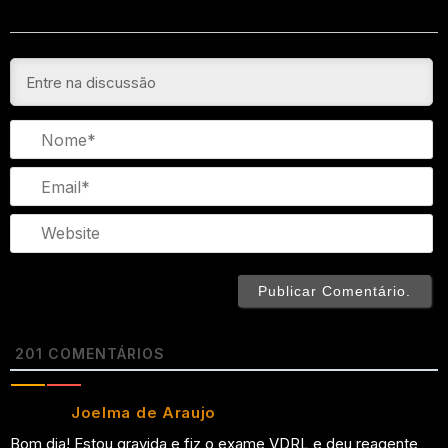
N
Em
We
201
COMENTÁRIOS
Joelma de Araujo
Bom dia! Estou gravida e fiz o exame VDRL e deu reagente