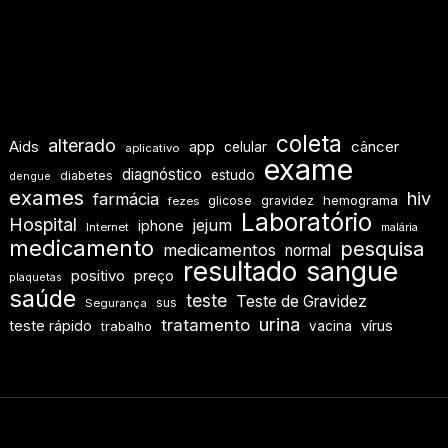
coleta
alterado
Aids
app
câncer
celular
aplicativo
exame
diagnóstico
estudo
diabetes
dengue
exames
hiv
farmácia
hemograma
glicose
gravidez
fezes
Laboratório
Hospital
jejum
iphone
Internet
malária
medicamento
pesquisa
medicamentos
normal
resultado
sangue
positivo
preço
plaquetas
saúde
teste
Teste de Gravidez
sus
Segurança
urina
tratamento
teste rápido
vírus
vacina
trabalho