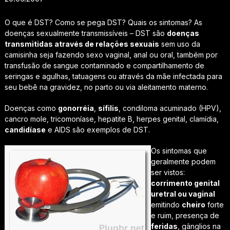
O que é DST? Como se pega DST? Quais os sintomas? As
doenças sexualmente transmissíveis – DST são
doenças
transmitidas através de relações sexuais
sem uso da
camisinha seja fazendo sexo vaginal, anal ou oral, também por
transfusão de sangue contaminado e compartilhamento de
seringas e agulhas, tatuagens ou através da mãe infectada para
seu bebê na gravidez, no parto ou via aleitamento materno.
Doenças como
gonorréia
,
sífilis
, condiloma acuminado (HPV),
cancro mole, tricomoníase, hepatite B, herpes genital, clamídia,
candidíase
e AIDS são exemplos de DST.
Os sintomas que
geralmente podem
ser vistos:
corrimento genital
uretral ou vaginal
emitindo
cheiro
forte
e ruim, presença de
feridas
, gânglios na