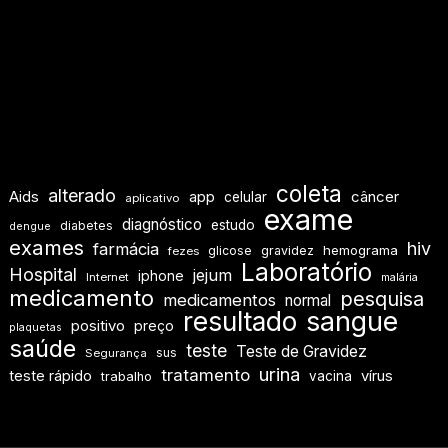
coleta
alterado
Aids
app
câncer
celular
aplicativo
exame
diagnóstico
estudo
diabetes
dengue
exames
hiv
farmácia
hemograma
glicose
gravidez
fezes
Laboratório
Hospital
jejum
iphone
Internet
malária
medicamento
pesquisa
medicamentos
normal
resultado
sangue
positivo
preço
plaquetas
saúde
teste
Teste de Gravidez
sus
Segurança
urina
tratamento
teste rápido
vírus
vacina
trabalho