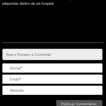
adquiridas dentro de um hospital.
N
Em
We