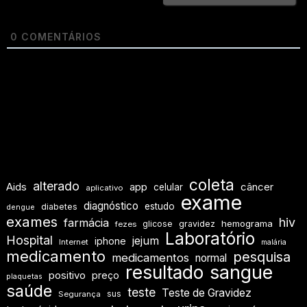
0
COMENTÁRIOS
coleta
alterado
Aids
app
câncer
celular
aplicativo
exame
diagnóstico
estudo
diabetes
dengue
exames
hiv
farmácia
hemograma
glicose
gravidez
fezes
Laboratório
Hospital
jejum
iphone
Internet
malária
medicamento
pesquisa
medicamentos
normal
resultado
sangue
positivo
preço
plaquetas
saúde
teste
Teste de Gravidez
sus
Segurança