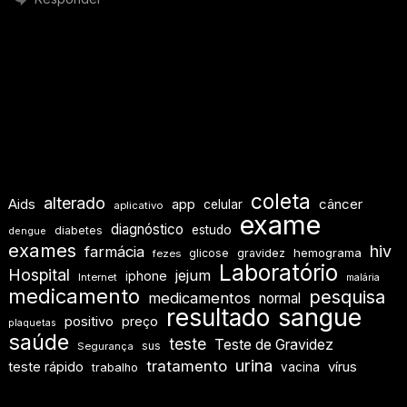
coleta
alterado
Aids
app
câncer
celular
aplicativo
exame
diagnóstico
estudo
diabetes
dengue
exames
hiv
farmácia
hemograma
glicose
gravidez
fezes
Laboratório
Hospital
jejum
iphone
Internet
malária
medicamento
pesquisa
medicamentos
normal
resultado
sangue
positivo
preço
plaquetas
saúde
teste
Teste de Gravidez
sus
Segurança
urina
tratamento
teste rápido
vírus
vacina
trabalho