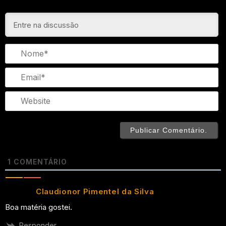
N
Em
We
1
COMENTÁRIO
Claudionor Pimentel da Silva
Boa matéria gostei.
Responder