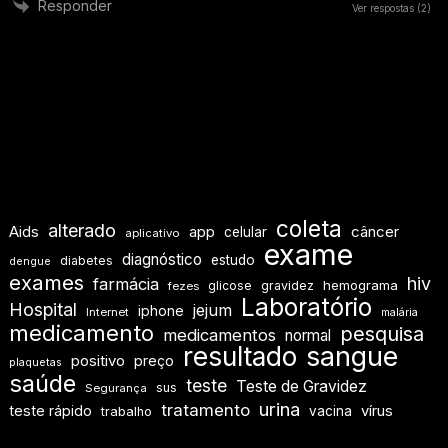
Responder
Ver respostas
(2)
coleta
alterado
Aids
app
câncer
celular
aplicativo
exame
diagnóstico
estudo
diabetes
dengue
exames
hiv
farmácia
hemograma
glicose
gravidez
fezes
Laboratório
Hospital
jejum
iphone
Internet
malária
medicamento
pesquisa
medicamentos
normal
resultado
sangue
positivo
preço
plaquetas
saúde
teste
Teste de Gravidez
sus
Segurança
urina
tratamento
teste rápido
vírus
vacina
trabalho