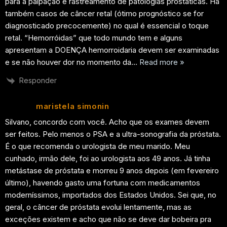
para a palpação e rastreamento de patologias prostáticas. Há
também casos de câncer retal (ótimo prognóstico se for
diagnosticado precocemente) no qual é essencial o toque
retal. “Hemorróidas” que todo mundo tem e alguns
apresentam a DOENÇA hemorroidaria devem ser examinadas
e se não houver dor no momento da
…
Read more »
Responder
maristela simonin
Silvano, concordo com você. Acho que os exames devem
ser feitos. Pelo menos o PSA e a ultra-sonografia da próstata.
É o que recomenda o urologista de meu marido. Meu
cunhado, irmão dele, foi ao urologista aos 49 anos. Já tinha
metástase de próstata e morreu 9 anos depois (em fevereiro
último), havendo gasto uma fortuna com medicamentos
moderníssimos, importados dos Estados Unidos. Sei que, no
geral, o câncer de próstata evolui lentamente, mas as
exceções existem e acho que não se deve dar bobeira pra