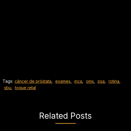
Tags:
câncer de próstata
,
exames
,
inca
,
oms
,
psa
,
rotina
,
sbu
,
toque retal
Related Posts