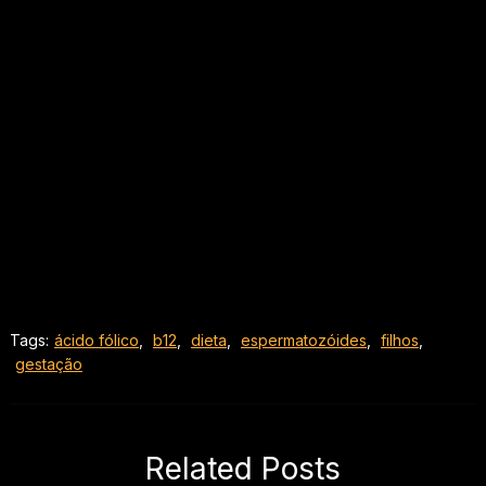
Tags:
ácido fólico
,
b12
,
dieta
,
espermatozóides
,
filhos
,
gestação
Related Posts