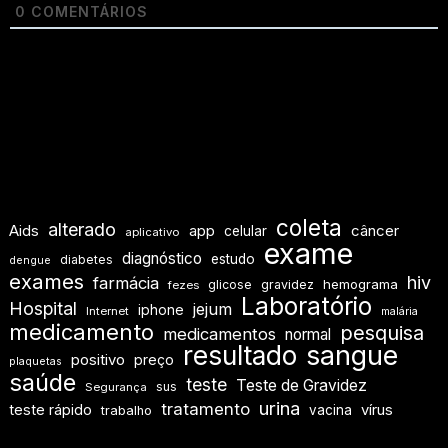
0
COMENTÁRIOS
coleta
alterado
Aids
app
câncer
celular
aplicativo
exame
diagnóstico
estudo
diabetes
dengue
exames
hiv
farmácia
hemograma
glicose
gravidez
fezes
Laboratório
Hospital
jejum
iphone
Internet
malária
medicamento
pesquisa
medicamentos
normal
resultado
sangue
positivo
preço
plaquetas
saúde
teste
Teste de Gravidez
sus
Segurança
urina
tratamento
teste rápido
vírus
vacina
trabalho