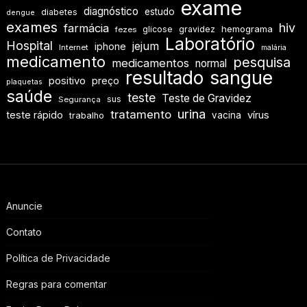
exame
diagnóstico
estudo
diabetes
dengue
exames
hiv
farmácia
hemograma
glicose
gravidez
fezes
Laboratório
Hospital
jejum
iphone
Internet
malária
medicamento
pesquisa
medicamentos
normal
resultado
sangue
positivo
preço
plaquetas
saúde
teste
Teste de Gravidez
sus
Segurança
urina
tratamento
teste rápido
vírus
vacina
trabalho
Anuncie
Contato
Política de Privacidade
Regras para comentar