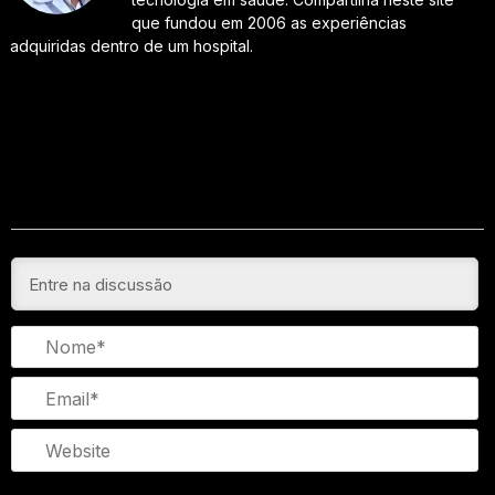
que fundou em 2006 as experiências
adquiridas dentro de um hospital.
N
Em
We