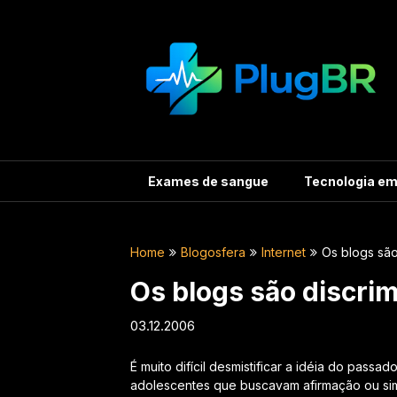
Skip
to
content
Exames de sangue
Tecnologia e
Home
Blogosfera
Internet
Os blogs são
Os blogs são discri
03.12.2006
É muito difícil desmistificar a idéia do pass
adolescentes que buscavam afirmação ou si