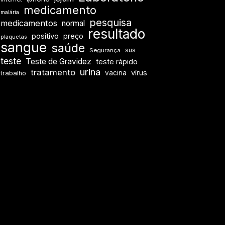
medicamento
malária
pesquisa
medicamentos
normal
resultado
positivo
preço
plaquetas
sangue
saúde
sus
Segurança
teste
Teste de Gravidez
teste rápido
urina
tratamento
vírus
vacina
trabalho