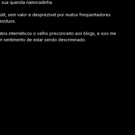
 sua querida namoradinha.
fútil, sem valor e desprezível por muitos freqüentadores
ssíduos.
os internéticos o velho preconceito aos blogs, e isso me
m sentimento de estar sendo descriminado.