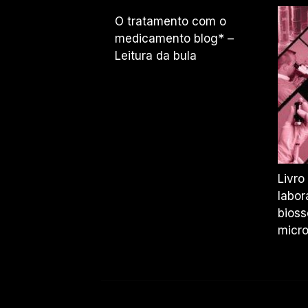
O tratamento com o
medicamento blog* –
Leitura da bula
Livro
labor
bioss
micro