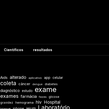
Científicos
resultados
alterado
Aids
app
celular
aplicativo
coleta
câncer
diabetes
dengue
exame
diagnóstico
estudo
exames
farmácia
glicose
fezes
hiv
Hospital
hemograma
gravidez
Laboratório
jejum
iphone
Internet