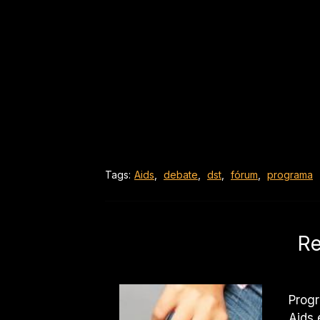
Tags:
Aids
,
debate
,
dst
,
fórum
,
programa
Re
Progr
Aids