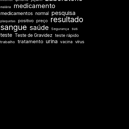
medicamento
malária
pesquisa
medicamentos
normal
resultado
positivo
preço
plaquetas
sangue
saúde
sus
Segurança
teste
Teste de Gravidez
teste rápido
urina
tratamento
vírus
vacina
trabalho