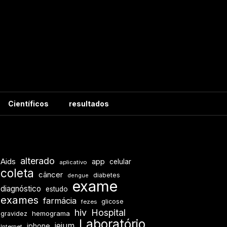
Científicos
resultados
alterado
Aids
app
celular
aplicativo
coleta
câncer
diabetes
dengue
exame
diagnóstico
estudo
exames
farmácia
glicose
fezes
hiv
Hospital
hemograma
gravidez
Laboratório
jejum
iphone
Internet