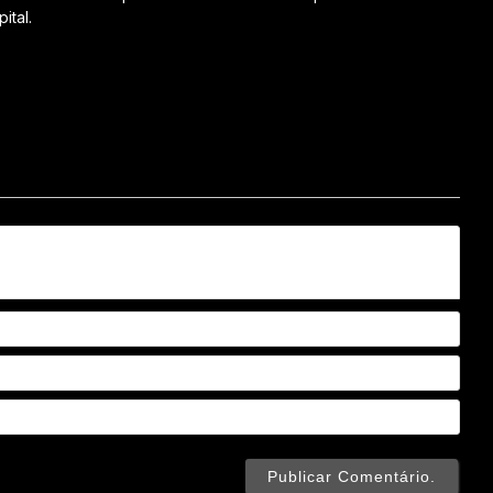
ital.
Nom
Emai
Webs