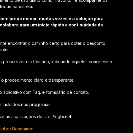
amento de uso diário como “Favorito” e acompanhe os
oque na estrela.
com preço menor, muitas vezes é a solução para
olabora para um início rápido e continuidade do
nte encontrar o caminho certo para obter o desconto,
ente.
ao prescrever um fármaco, indicando aqueles com mesmo
o procedimento claro e transparente.
 aplicativo com Faq. e formulário de contato.
 incluídos nos programas.
 as atualizações do site Plugbr.net.
is sobre Descomed
.