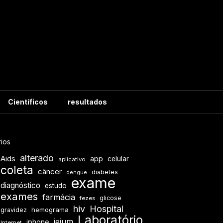
Científicos
resultados
ios
alterado
Aids
app
celular
aplicativo
coleta
câncer
diabetes
dengue
exame
diagnóstico
estudo
exames
farmácia
glicose
fezes
hiv
Hospital
hemograma
gravidez
Laboratório
jejum
iphone
Internet