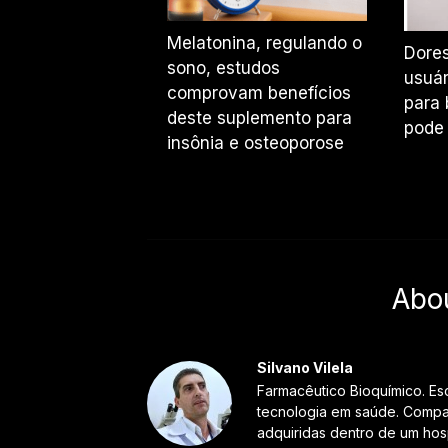
Melatonina, regulando o
Dore
sono, estudos
usuár
comprovam benefícios
para 
deste suplemento para
pode 
insônia e osteoporose
Abo
Silvano Vilela
Farmacêutico Bioquímico. Es
tecnologia em saúde. Compar
adquiridas dentro de um hosp