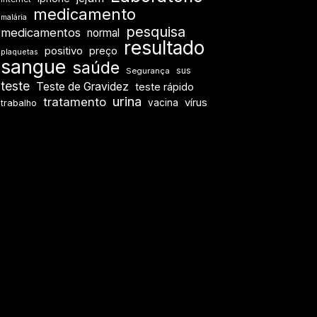
medicamento
malária
pesquisa
medicamentos
normal
resultado
positivo
preço
plaquetas
sangue
saúde
sus
Segurança
teste
Teste de Gravidez
teste rápido
urina
tratamento
vírus
vacina
trabalho