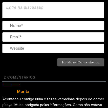
N
Em
We
2
COMENTÁRIOS
Marita
Aconteceu comigo urina e fezes vermelhas depois de comer
pitaya. Muito obrigada pelas informações. Como não estava