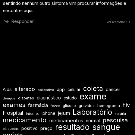
sentindo nenhum outro sintoma vim procurar informações e
encontrei aqui.
Responder
Ver respostas
(1)
coleta
alterado
Aids
app
câncer
celular
aplicativo
exame
diagnóstico
estudo
diabetes
dengue
exames
hiv
farmácia
hemograma
glicose
gravidez
fezes
Laboratório
Hospital
jejum
iphone
Internet
malária
medicamento
pesquisa
medicamentos
normal
resultado
sangue
positivo
preço
plaquetas