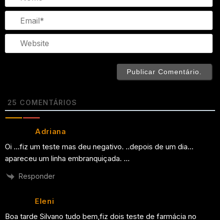
Em
We
25
COMENTÁRIOS
Adriana
Oi …fiz um teste mas deu negativo. ..depois de um dia…
apareceu um linha embranquiçada. …
Responder
Eleni
Boa tarde Silvano tudo bem,fiz dois teste de farmácia no