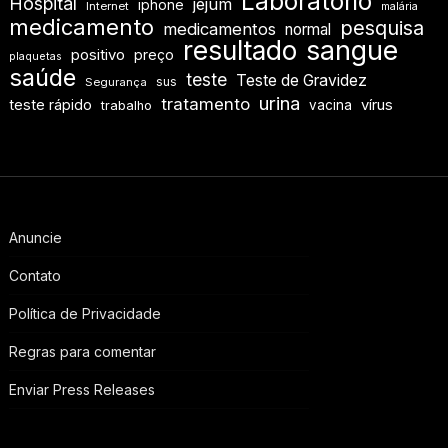
Laboratório
Hospital
jejum
iphone
Internet
malária
medicamento
pesquisa
medicamentos
normal
resultado
sangue
positivo
preço
plaquetas
saúde
teste
Teste de Gravidez
sus
Segurança
urina
tratamento
teste rápido
vírus
vacina
trabalho
Anuncie
Contato
Política de Privacidade
Regras para comentar
Enviar Press Releases