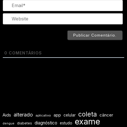
Em
We
0
COMENTÁRIOS
coleta
alterado
Aids
app
câncer
celular
aplicativo
exame
diagnóstico
estudo
diabetes
dengue