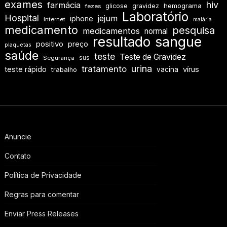
exames
hiv
farmácia
hemograma
glicose
gravidez
fezes
Laboratório
Hospital
jejum
iphone
Internet
malária
medicamento
pesquisa
medicamentos
normal
resultado
sangue
positivo
preço
plaquetas
saúde
teste
Teste de Gravidez
sus
Segurança
urina
tratamento
teste rápido
vírus
vacina
trabalho
Anuncie
Contato
Política de Privacidade
Regras para comentar
Enviar Press Releases