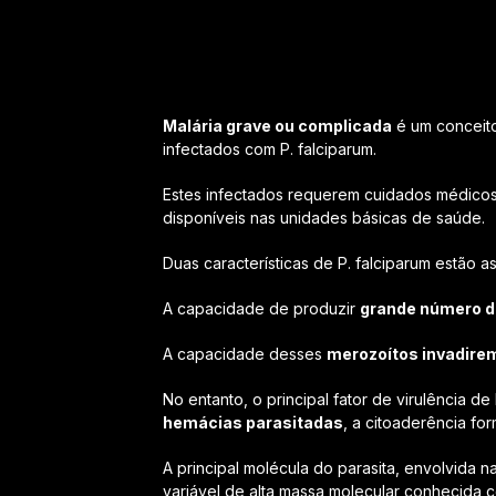
Malária grave ou complicada
é um conceito 
infectados com
P. falciparum
.
Estes infectados requerem cuidados médico
disponíveis nas unidades básicas de saúde.
Duas características de
P. falciparum
estão a
A capacidade de produzir
grande número d
A capacidade desses
merozoítos invadire
No entanto, o principal fator de virulência de
hemácias parasitadas
, a citoaderência for
A principal molécula do parasita, envolvida n
variável de alta massa molecular conhecida c