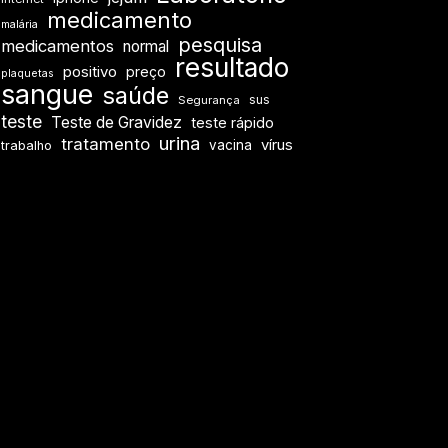
medicamento
malária
pesquisa
medicamentos
normal
resultado
positivo
preço
plaquetas
sangue
saúde
sus
Segurança
teste
Teste de Gravidez
teste rápido
urina
tratamento
vírus
vacina
trabalho