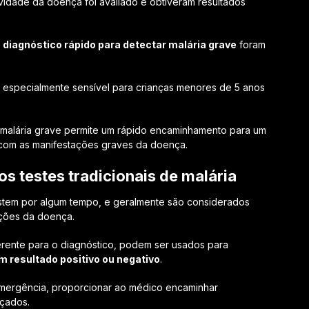
vidade da doença foi avaliado e obtiveram resultados
 diagnóstico rápido para detectar malária grave
foram
i especialmente sensível para crianças menores de 5 anos
malária grave permite um rápido encaminhamento para um
 com as manifestações graves da doença.
s testes tradicionais de malária
stem por algum tempo, e geralmente são considerados
ações da doença.
rente para o diagnóstico, podem ser usados ​​para
m resultado positivo ou negativo
.
mergência, proporcionar ao médico encaminhar
çados.