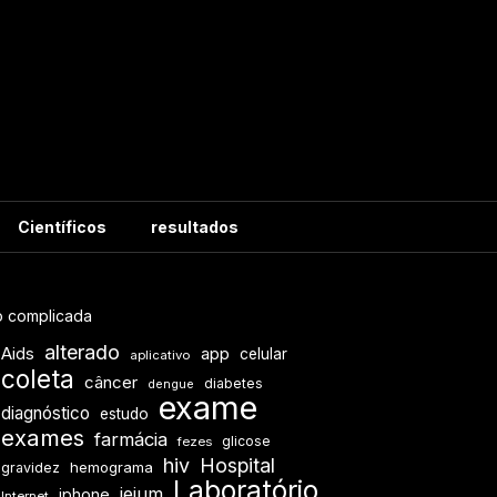
Científicos
resultados
ão complicada
alterado
Aids
app
celular
aplicativo
coleta
câncer
diabetes
dengue
exame
diagnóstico
estudo
exames
farmácia
glicose
fezes
hiv
Hospital
hemograma
gravidez
Laboratório
jejum
iphone
Internet