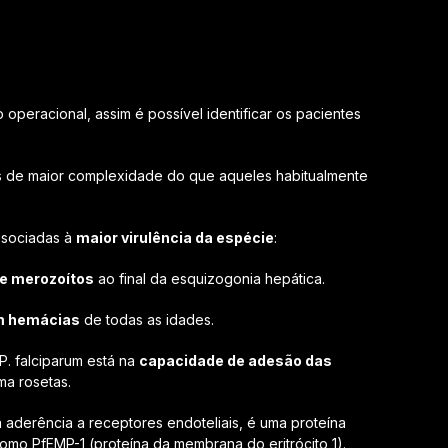
operacional, assim é possível identificar os pacientes
s de maior complexidade do que aqueles habitualmente
ssociadas à
maior virulência da espécie
:
e merozoítos
ao final da esquizogonia hepática.
m hemácias
de todas as idades.
 P. falciparum está na
capacidade de adesão das
ma rosetas.
a aderência a receptores endoteliais, é uma proteína
omo PfEMP-1 (proteína da membrana do eritrócito 1).