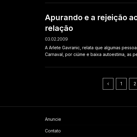
Apurando e a rejeição a
relação
03.02.2009
A Arlete Gavranic, relata que algumas pesso
Carnaval, por ciúme e baixa autoestima, as pe
Paginação
1
2
de
posts
Anuncie
Contato