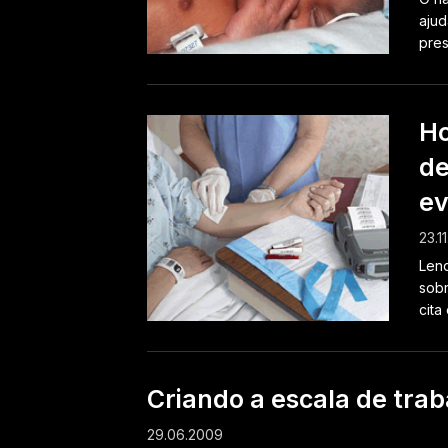
ajud
pres
Ho
de
ev
23.1
Len
sobr
cita
Criando a escala de trab
29.06.2009