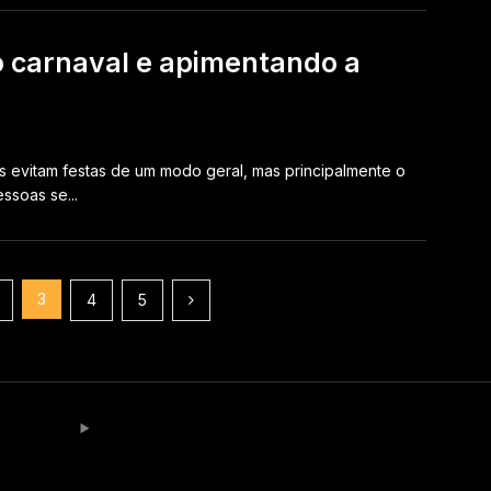
o carnaval e apimentando a
as evitam festas de um modo geral, mas principalmente o
ssoas se...
3
4
5