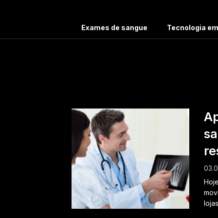
Exames de sangue
Tecnologia e
Ta
Ap
sa
re
03.0
Hoje
movi
loja