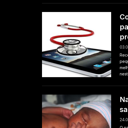
Co
pa
pr
03.0
Rece
pequ
melh
neste
Na
sa
24.0
O na