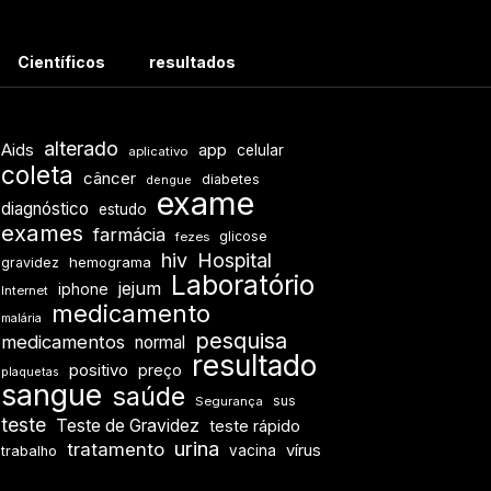
Científicos
resultados
alterado
Aids
app
celular
aplicativo
coleta
câncer
diabetes
dengue
exame
diagnóstico
estudo
exames
farmácia
glicose
fezes
hiv
Hospital
hemograma
gravidez
Laboratório
jejum
iphone
Internet
medicamento
malária
pesquisa
medicamentos
normal
resultado
positivo
preço
plaquetas
sangue
saúde
sus
Segurança
teste
Teste de Gravidez
teste rápido
urina
tratamento
vírus
vacina
trabalho