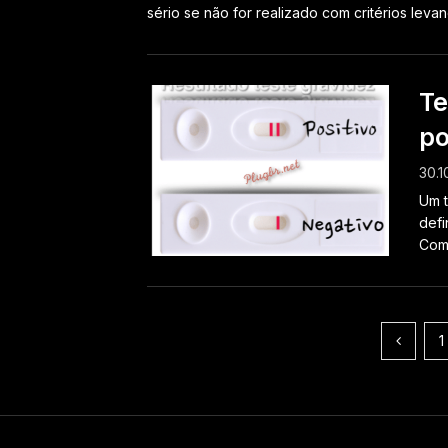
sério se não for realizado com critérios levan
Te
po
30.1
Um t
defi
Come
Paginação
1
de
posts