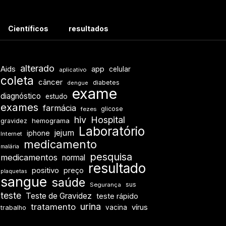
Científicos
resultados
alterado
Aids
app
celular
aplicativo
coleta
câncer
diabetes
dengue
exame
diagnóstico
estudo
exames
farmácia
glicose
fezes
hiv
Hospital
hemograma
gravidez
Laboratório
jejum
iphone
Internet
medicamento
malária
pesquisa
medicamentos
normal
resultado
positivo
preço
plaquetas
sangue
saúde
sus
Segurança
teste
Teste de Gravidez
teste rápido
urina
tratamento
vírus
vacina
trabalho