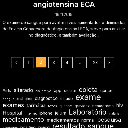
angiotensina ECA
16.11.2019
O exame de sangue para avaliar níveis aumentados e diminuídos
de Enzima Conversora de Angiotensina I ECA, serve para auxiliar
no diagnóstico, e também avaliação...
Paginação
2
1
3
4
…
23
de
posts
coleta
alterado
Aids
app
câncer
celular
aplicativo
exame
diagnóstico
estudo
diabetes
dengue
exames
hiv
farmácia
hemograma
glicose
gravidez
fezes
Laboratório
Hospital
jejum
iphone
Internet
malária
medicamento
pesquisa
medicamentos
normal
resultado
sangue
positivo
preço
plaquetas