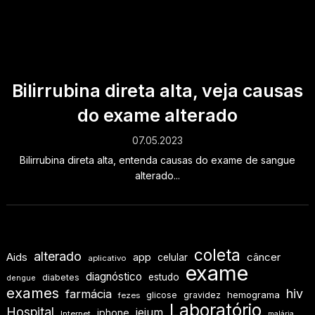
Bilirrubina direta alta, veja causas
do exame alterado
07.05.2023
Bilirrubina direta alta, entenda causas do exame de sangue
alterado...
coleta
alterado
Aids
app
câncer
celular
aplicativo
exame
diagnóstico
estudo
diabetes
dengue
exames
hiv
farmácia
hemograma
glicose
gravidez
fezes
Laboratório
Hospital
jejum
iphone
Internet
malária