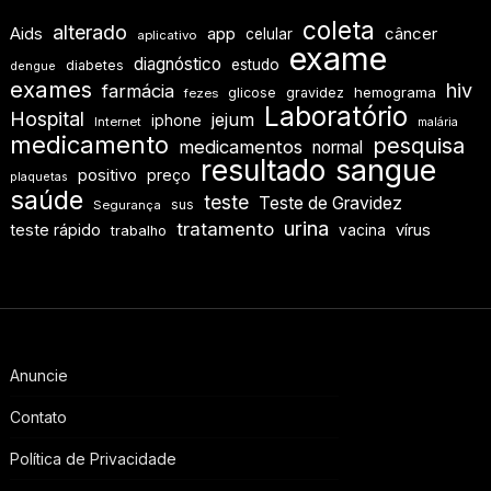
coleta
alterado
Aids
app
câncer
celular
aplicativo
exame
diagnóstico
estudo
diabetes
dengue
exames
hiv
farmácia
hemograma
glicose
gravidez
fezes
Laboratório
Hospital
jejum
iphone
Internet
malária
medicamento
pesquisa
medicamentos
normal
resultado
sangue
positivo
preço
plaquetas
saúde
teste
Teste de Gravidez
sus
Segurança
urina
tratamento
teste rápido
vírus
vacina
trabalho
Anuncie
Contato
Política de Privacidade