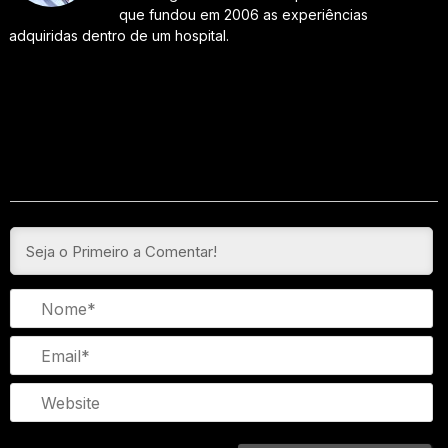
que fundou em 2006 as experiências
adquiridas dentro de um hospital.
N
Em
We