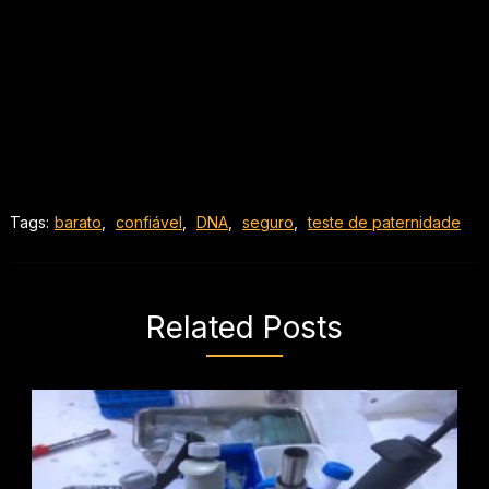
Tags:
barato
,
confiável
,
DNA
,
seguro
,
teste de paternidade
Related Posts