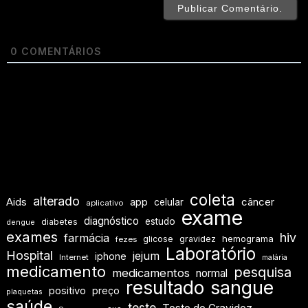
0
COMENTÁRIOS
coleta
alterado
Aids
app
câncer
celular
aplicativo
exame
diagnóstico
estudo
diabetes
dengue
exames
hiv
farmácia
hemograma
glicose
gravidez
fezes
Laboratório
Hospital
jejum
iphone
Internet
malária
medicamento
pesquisa
medicamentos
normal
resultado
sangue
positivo
preço
plaquetas
saúde
teste