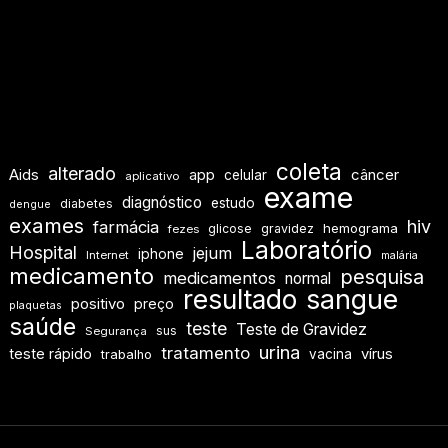
coleta
alterado
Aids
app
câncer
celular
aplicativo
exame
diagnóstico
estudo
diabetes
dengue
exames
hiv
farmácia
hemograma
glicose
gravidez
fezes
Laboratório
Hospital
jejum
iphone
Internet
malária
medicamento
pesquisa
medicamentos
normal
resultado
sangue
positivo
preço
plaquetas
saúde
teste
Teste de Gravidez
sus
Segurança
urina
tratamento
teste rápido
vírus
vacina
trabalho