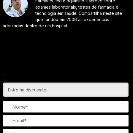
Farmacêutico Bioquímico. Escreve sobre
exames laboratoriais, testes de farmácia e
tecnologia em saúde. Compartilha neste site
que fundou em 2006 as experiências
adquiridas dentro de um hospital.
N
Em
We