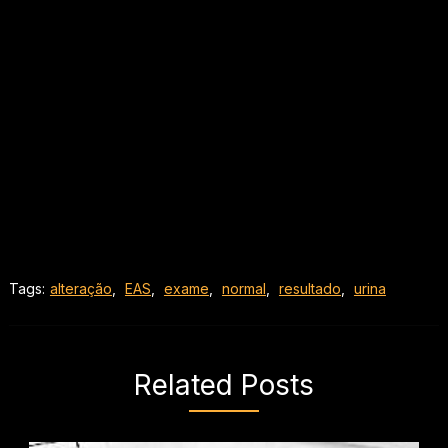
Tags:
alteração
,
EAS
,
exame
,
normal
,
resultado
,
urina
Related Posts