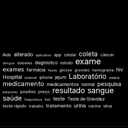
coleta
alterado
Aids
app
câncer
celular
aplicativo
exame
diagnóstico
estudo
diabetes
dengue
exames
hiv
farmácia
hemograma
glicose
gravidez
fezes
Laboratório
Hospital
jejum
iphone
Internet
malária
medicamento
pesquisa
medicamentos
normal
resultado
sangue
positivo
preço
plaquetas
saúde
teste
Teste de Gravidez
sus
Segurança
urina
tratamento
teste rápido
vírus
vacina
trabalho