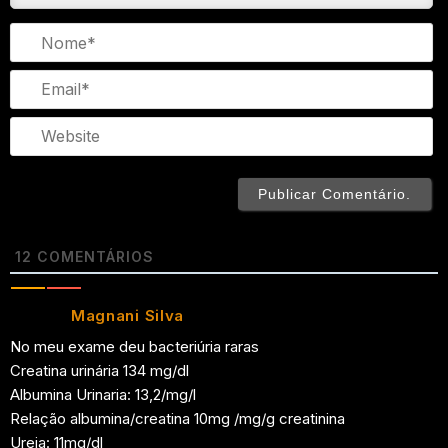
N
Em
We
12
COMENTÁRIOS
Magnani Silva
No meu exame deu bacteriúria raras
Creatina urinária 134 mg/dl
Albumina Urinaria: 13,2/mg/l
Relação albumina/creatina 10mg /mg/g creatinina
Ureia: 11mg/dl