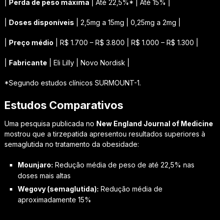
|
Perda de peso máxima
| Até 22,5%* | Até 15% |
|
Doses disponíveis
| 2,5mg a 15mg | 0,25mg a 2mg |
|
Preço médio
| R$ 1.700 – R$ 3.800 | R$ 1.000 – R$ 1.300 |
|
Fabricante
| Eli Lilly | Novo Nordisk |
*Segundo estudos clínicos SURMOUNT-1.
Estudos Comparativos
Uma pesquisa publicada no
New England Journal of Medicine
mostrou que a tirzepatida apresentou resultados superiores à
semaglutida no tratamento da obesidade:
Mounjaro:
Redução média de peso de até 22,5% nas
doses mais altas
Wegovy (semaglutida):
Redução média de
aproximadamente 15%