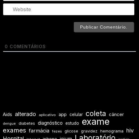
We
0
COMENTÁRIOS
coleta
alterado
Aids
app
câncer
celular
aplicativo
exame
diagnóstico
estudo
diabetes
dengue
exames
hiv
farmácia
hemograma
glicose
gravidez
fezes
Laboratório
Hospital
jejum
iphone