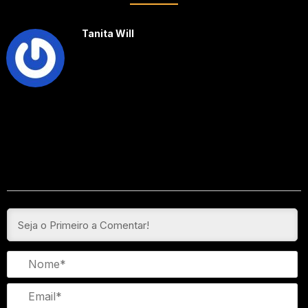
Tanita Will
N
Em