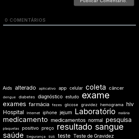
0
COMENTÁRIOS
coleta
alterado
Aids
app
câncer
celular
aplicativo
exame
diagnóstico
estudo
diabetes
dengue
exames
hiv
farmácia
hemograma
glicose
gravidez
fezes
Laboratório
Hospital
jejum
iphone
Internet
malária
medicamento
pesquisa
medicamentos
normal
resultado
sangue
positivo
preço
plaquetas
saúde
teste
Teste de Gravidez
sus
Segurança