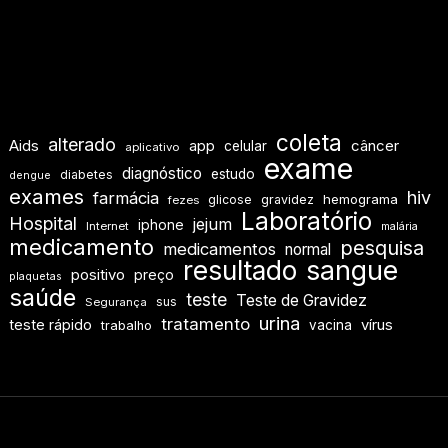
coleta
alterado
Aids
app
câncer
celular
aplicativo
exame
diagnóstico
estudo
diabetes
dengue
exames
hiv
farmácia
hemograma
glicose
gravidez
fezes
Laboratório
Hospital
jejum
iphone
Internet
malária
medicamento
pesquisa
medicamentos
normal
resultado
sangue
positivo
preço
plaquetas
saúde
teste
Teste de Gravidez
sus
Segurança
urina
tratamento
teste rápido
vírus
vacina
trabalho