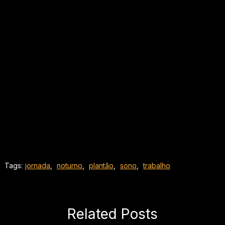
Tags:
jornada
,
noturno
,
plantão
,
sono
,
trabalho
Related Posts