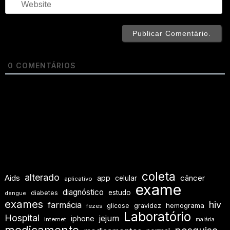
0
COMENTÁRIOS
coleta
alterado
Aids
app
câncer
celular
aplicativo
exame
diagnóstico
estudo
diabetes
dengue
exames
hiv
farmácia
hemograma
glicose
gravidez
fezes
Laboratório
Hospital
jejum
iphone
Internet
malária