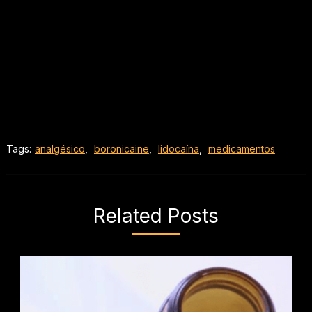
Tags:
analgésico
,
boronicaine
,
lidocaína
,
medicamentos
Related Posts