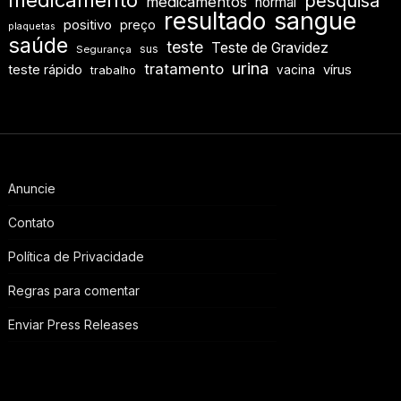
medicamento
pesquisa
medicamentos
normal
resultado
sangue
positivo
preço
plaquetas
saúde
teste
Teste de Gravidez
sus
Segurança
urina
tratamento
teste rápido
vírus
vacina
trabalho
Anuncie
Contato
Política de Privacidade
Regras para comentar
Enviar Press Releases