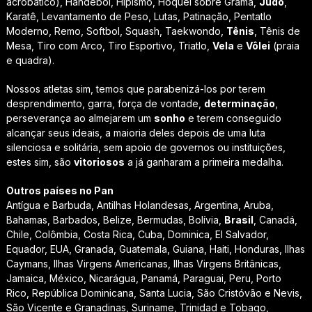
acrobático), Handebol, Hipismo, Hóquei sobre Grama,
Judô
,
Karatê, Levantamento de Peso, Lutas, Patinação, Pentatlo
Moderno, Remo, Softbol, Squash, Taekwondo,
Tênis
, Tênis de
Mesa, Tiro com Arco, Tiro Esportivo, Triatlo,
Vela
e
Vôlei
(praia
e quadra).
Nossos atletas sim, temos que parabenizá-los por terem
desprendimento, garra, força de vontade,
determinação
,
perseverança ao almejarem um
sonho
e terem conseguido
alcançar seus ideais, a maioria deles depois de uma luta
silenciosa e solitária, sem apoio de governos ou instituições,
estes sim, são
vitoriosos
a já ganharam a primeira medalha.
Outros países no Pan
Antígua e Barbuda, Antilhas Holandesas, Argentina, Aruba,
Bahamas, Barbados, Belize, Bermudas, Bolívia,
Brasil
, Canadá,
Chile, Colômbia, Costa Rica, Cuba, Dominica, El Salvador,
Equador, EUA, Granada, Guatemala, Guiana, Haiti, Honduras, Ilhas
Caymans, Ilhas Virgens Americanas, Ilhas Virgens Britânicas,
Jamaica, México, Nicarágua, Panamá, Paraguai, Peru, Porto
Rico, República Dominicana, Santa Lucia, São Cristóvão e Nevis,
São Vicente e Granadinas, Suriname, Trinidad e Tobago,