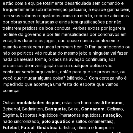
estão com a equipe totalmente desarticulada sem comando e
freqüentemente sob intervenção judiciária, a equipe ganha bem,
tem seus salários reajustados acima da média, recebe adicionas
por obras super faturadas e ainda tem gratificações por não
treinarem práticas de boa conduta, verbas extras por jogarem
no time do governo e por fim mensalidades por conchavos em
votações durante os jogos, que quase nunca acontecem e
quando acontecem nunca terminam bem. O Pan acontecendo ou
não os políticos vão roubar do mesmo jeito e ninguém vai fazer
nada da mesma forma, o caos na aviação continuará, aos
processos de investigação contra qualquer político vão
continuar sendo arquivados, então para que se preocupar, ou
você quer mudar alguma coisa? (silêncio…) Com certeza não é
impedindo que aconteça uma festa do esporte que vamos
começar.
Outras
modalidades do pan
, estas sim honrosas:
Atletismo
,
Beisebol, Badminton,
Basquete
, Boxe,
Canoagem
, Ciclismo,
Esgrima, Esportes Aquáticos (maratonas aquáticas,
natação
,
nado sincronizado,
pólo aquático
e saltos ornamentais),
Futebol
,
Futsal
,
Ginástica
(artística, rítmica e trampolim