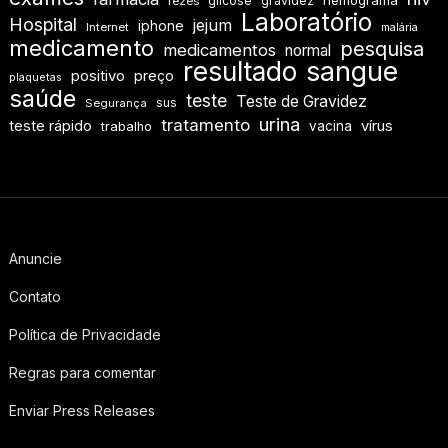
hemograma
glicose
gravidez
fezes
Laboratório
Hospital
jejum
iphone
Internet
malária
medicamento
pesquisa
medicamentos
normal
resultado
sangue
positivo
preço
plaquetas
saúde
teste
Teste de Gravidez
sus
Segurança
urina
tratamento
teste rápido
vírus
vacina
trabalho
Anuncie
Contato
Política de Privacidade
Regras para comentar
Enviar Press Releases