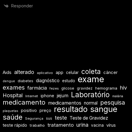
Responder
coleta
alterado
Aids
app
câncer
celular
aplicativo
exame
diagnóstico
estudo
diabetes
dengue
exames
hiv
farmácia
hemograma
glicose
gravidez
fezes
Laboratório
Hospital
jejum
iphone
Internet
malária
medicamento
pesquisa
medicamentos
normal
resultado
sangue
positivo
preço
plaquetas
saúde
teste
Teste de Gravidez
sus
Segurança
urina
tratamento
teste rápido
vírus
vacina
trabalho