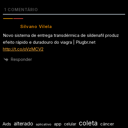
1
COMENTÁRIO
Silvano Vilela
Novo sistema de entrega transdérmica de sildenafil produz
efeito rápido e duradouro do viagra | Plugbr.net
http://t.co/oVzMCV2
Responder
coleta
alterado
Aids
app
câncer
celular
aplicativo