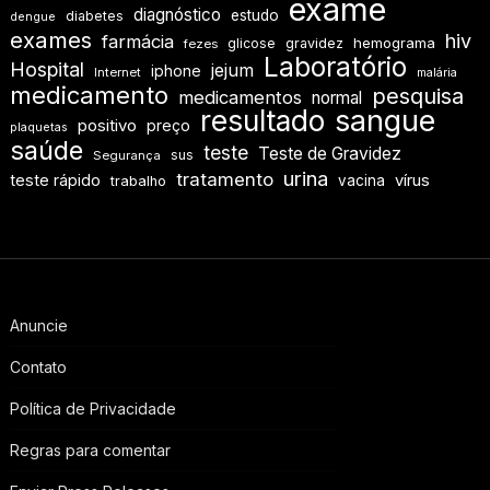
exame
diagnóstico
estudo
diabetes
dengue
exames
hiv
farmácia
hemograma
glicose
gravidez
fezes
Laboratório
Hospital
jejum
iphone
Internet
malária
medicamento
pesquisa
medicamentos
normal
resultado
sangue
positivo
preço
plaquetas
saúde
teste
Teste de Gravidez
sus
Segurança
urina
tratamento
teste rápido
vírus
vacina
trabalho
Anuncie
Contato
Política de Privacidade
Regras para comentar