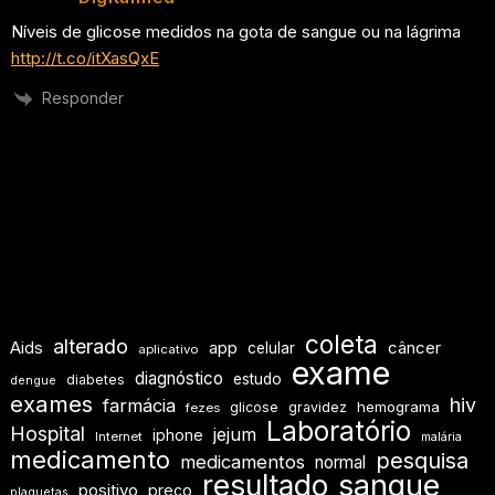
Níveis de glicose medidos na gota de sangue ou na lágrima
http://t.co/itXasQxE
Responder
coleta
alterado
Aids
app
câncer
celular
aplicativo
exame
diagnóstico
estudo
diabetes
dengue
exames
hiv
farmácia
hemograma
glicose
gravidez
fezes
Laboratório
Hospital
jejum
iphone
Internet
malária
medicamento
pesquisa
medicamentos
normal
resultado
sangue
positivo
preço
plaquetas