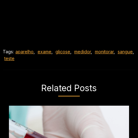
Tags:
aparelho
,
exame
,
glicose
,
medidor
,
monitorar
,
sangue
,
teste
Related Posts