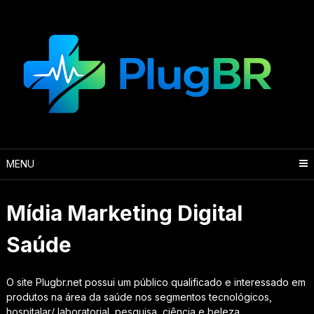
Skip
to
content
MENU
Mídia Marketing Digital
Saúde
O site Plugbr.net possui um público qualificado e interessado em
produtos na área da saúde nos segmentos tecnológicos,
hospitalar/ laboratorial, pesquisa, ciência e beleza.