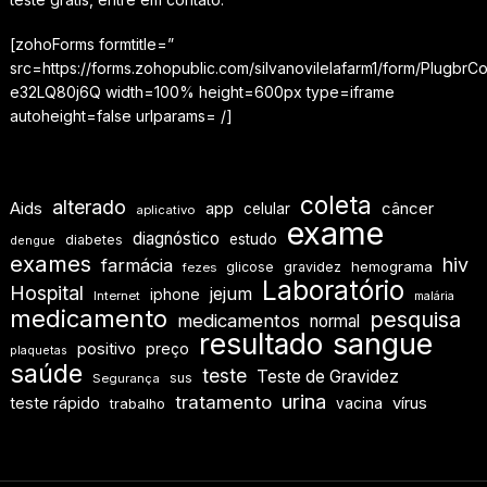
[zohoForms formtitle=”
src=https://forms.zohopublic.com/silvanovilelafarm1/form/Pl
e32LQ80j6Q width=100% height=600px type=iframe
autoheight=false urlparams= /]
coleta
alterado
Aids
app
câncer
celular
aplicativo
exame
diagnóstico
estudo
diabetes
dengue
exames
hiv
farmácia
hemograma
glicose
gravidez
fezes
Laboratório
Hospital
jejum
iphone
Internet
malária
medicamento
pesquisa
medicamentos
normal
resultado
sangue
positivo
preço
plaquetas
saúde
teste
Teste de Gravidez
sus
Segurança
urina
tratamento
teste rápido
vírus
vacina
trabalho