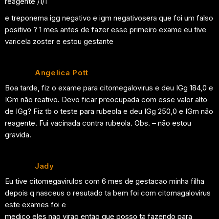
reagente /1/1
e treponema igg negativo e igm negativosera que foi um falso
positivo ? 1 mes antes de fazer esse primeiro exame eu tive
varicela zoster e estou gestante
Angelica Pott
Boa tarde, fiz o exame para citomegalovirus e deu IGg 184,0 e
IGm não reativo. Devo ficar preocupada com esse valor alto
de IGg? Fiz tb o teste para rubeola e deu IGg 250,0 e IGm não
reagente. Fui vacinada contra rubeola. Obs. – não estou
gravida.
Jady
Eu tive citomegavirulos com 6 mes de gestacao minha filha
depois q nasceus o resutado ta bem foi com citomagalovirus
este exames foi e
medico eles nao virao entao que posso ta fazendo para