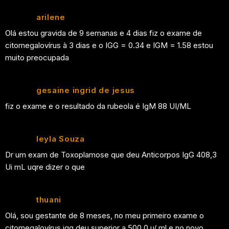
arilene
Olá estou gravida de 9 semanas e 4 dias fiz o exame de
citomegalovírus à 3 dias e o IGG = 0.34 e IGM = 1.58 estou
muito preocupada
gesaine ingrid de jesus
fiz o exame e o resultado da rubeola é IgM 88 UI/ML
leyla Souza
Dr um exam de Toxoplamose que deu Anticorpos IgG 408,3
Ui mL uqre dizer o que
thuani
Olá, sou gestante de 8 meses, no meu primeiro exame o
citomegalovírus igg deu superior a 500,0 u/ ml e no novo…