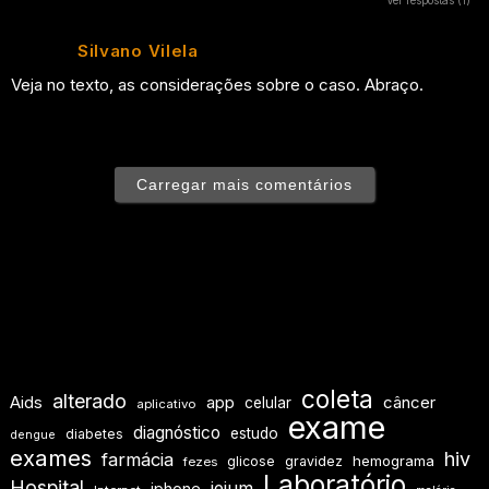
Ver respostas
(1)
Silvano Vilela
Veja no texto, as considerações sobre o caso. Abraço.
Carregar mais comentários
coleta
alterado
Aids
app
câncer
celular
aplicativo
exame
diagnóstico
estudo
diabetes
dengue
exames
hiv
farmácia
hemograma
glicose
gravidez
fezes
Laboratório
Hospital
jejum
iphone