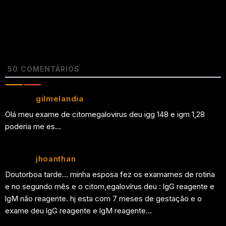
50
COMENTÁRIOS
gilmelandia
Olá meu exame de citomegalovirus deu igg 148 e igm 1,28
poderia me es…
jhoanthan
Doutorboa tarde… minha esposa fez os examames de rotina
e no segundo mês e o citom,egalovírus deu : lgG reagente e
lgM não reagente. hj esta com 7 meses de gestação e o
exame deu lgG reagente e lgM reagente…