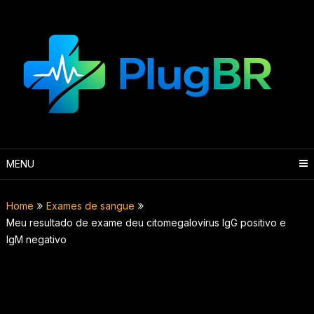
Skip
to
content
MENU
Home
Exames de sangue
Meu resultado de exame deu citomegalovírus IgG positivo e
IgM negativo