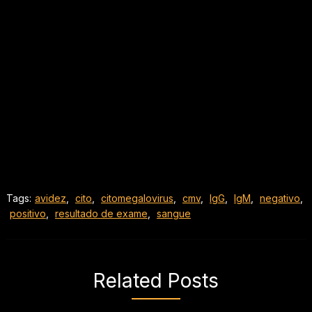
Tags:
avidez
,
cito
,
citomegalovirus
,
cmv
,
IgG
,
IgM
,
negativo
,
positivo
,
resultado de exame
,
sangue
Related Posts