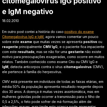
citomegalovírus IgG positivo
e IgM negativo
18.02.2010
Em outro post contei a história do caso
positivo do exame
Citomegalovírus IgG e IgM
, agora vamos comentar um pouco
sobre este
exame
que muitas vezes se apresenta
positivo
ou
reagente
principalmente
CMV IgG
, e o paciente fica impaciente
com este
resultado
, mas se não for uma
gestante
não existe
motivo para preocupações exageradas, como ocorre em muitos
relatos. Também conhecido como exame Cito ou CMV IgG e
IgM
, detecta anticorpos contra o vírus
citomegalovírus
(CMV),
ele pertence à família do herpesvírus.
CMV está presente em indivíduos de todas as faixas etárias, em
média 50% da população apresenta resultado reagente depois
dos 30 anos. A doença é muitas vezes assintomática, mas em
mulheres grávidas pode ocorrer a transmissão para o filho de
0,5 a 2,5%, o feto pode sofrer de má-formação além de
infecções graves, mais tarde esta criança pode apresentar