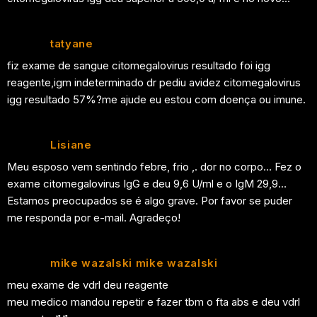
tatyane
fiz exame de sangue citomegalovirus resultado foi igg
reagente,igm indeterminado dr pediu avidez citomegalovirus
igg resultado 57%?me ajude eu estou com doença ou imune.
Lisiane
Meu esposo vem sentindo febre, frio ,. dor no corpo… Fez o
exame citomegalovirus IgG e deu 9,6 U/ml e o IgM 29,9…
Estamos preocupados se é algo grave. Por favor se puder
me responda por e-mail. Agradeço!
mike wazalski mike wazalski
meu exame de vdrl deu reagente
meu medico mandou repetir e fazer tbm o fta abs e deu vdrl