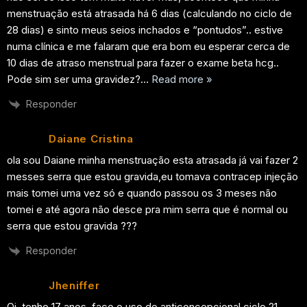
menstruação está atrasada há 6 dias (calculando no ciclo de
28 dias) e sinto meus seios inchados e “pontudos”.. estive
numa clínica e me falaram que era bom eu esperar cerca de
10 dias de atraso menstrual para fazer o exame beta hcg..
Pode sim ser uma gravidez?
…
Read more »
Responder
Daiane Cristina
ola sou Daiane minha menstruação esta atrasada já vai fazer 2
messes serra que estou gravida,eu tomava contracep injeção
mais tomei uma vez só e quando passou os 3 meses não
tomei e até agora não desce pra mim serra que é normal ou
serra que estou gravida ???
Responder
Jheniffer
Oi, tenho 17 anos, faço o uso do anticoncepcional ciclo 21..