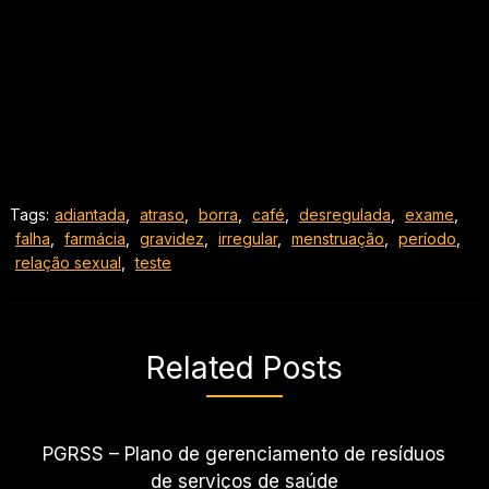
Tags:
adiantada
,
atraso
,
borra
,
café
,
desregulada
,
exame
,
falha
,
farmácia
,
gravidez
,
irregular
,
menstruação
,
período
,
relação sexual
,
teste
Related Posts
PGRSS – Plano de gerenciamento de resíduos
de serviços de saúde