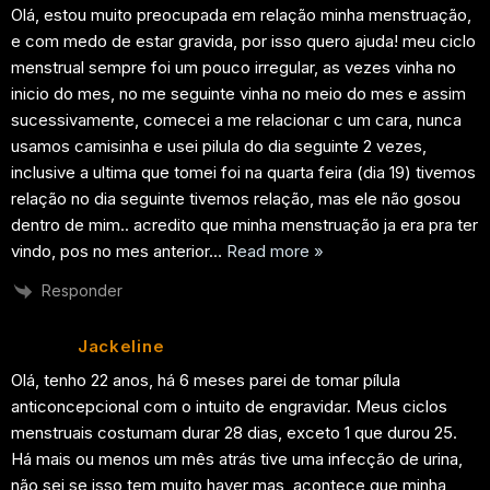
Olá, estou muito preocupada em relação minha menstruação,
e com medo de estar gravida, por isso quero ajuda! meu ciclo
menstrual sempre foi um pouco irregular, as vezes vinha no
inicio do mes, no me seguinte vinha no meio do mes e assim
sucessivamente, comecei a me relacionar c um cara, nunca
usamos camisinha e usei pilula do dia seguinte 2 vezes,
inclusive a ultima que tomei foi na quarta feira (dia 19) tivemos
relação no dia seguinte tivemos relação, mas ele não gosou
dentro de mim.. acredito que minha menstruação ja era pra ter
vindo, pos no mes anterior
…
Read more »
Responder
Jackeline
Olá, tenho 22 anos, há 6 meses parei de tomar pílula
anticoncepcional com o intuito de engravidar. Meus ciclos
menstruais costumam durar 28 dias, exceto 1 que durou 25.
Há mais ou menos um mês atrás tive uma infecção de urina,
não sei se isso tem muito haver mas, acontece que minha