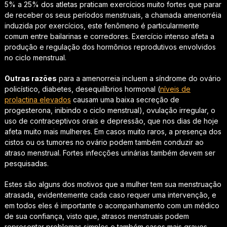
5% a 25% dos atletas praticam exercícios muito fortes que parar
de receber os seus períodos menstruais, a chamada amenorréia
induzida por exercícios, este fenômeno é particularmente
comum entre bailarinas e corredores. Exercício intenso afeta a
produção e regulação dos hormônios reprodutivos envolvidos
no ciclo menstrual.
Outras razões
para a amenorreia incluem a síndrome do ovário
policístico, diabetes, desequilíbrios hormonal (
níveis de
prolactina elevados
causam uma baixa secreção de
progesterona, inibindo o ciclo menstrual), ovulação irregular, o
uso de contraceptivos orais e depressão, que nos dias de hoje
afeta muito mais mulheres. Em casos muito raros, a presença dos
cistos ou os tumores no ovário podem também conduzir ao
atraso menstrual. Fortes infecções urinárias também devem ser
pesquisadas.
Estes são alguns dos motivos que a mulher tem sua menstruação
atrasada, evidentemente cada caso requer uma intervenção, e
em todos eles é importante o acompanhamento com um médico
de sua confiança, visto que, atrasos menstruais podem
representar problemas simples e também casos mais graves.