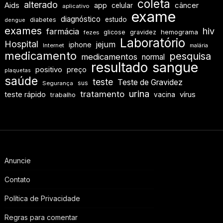
coleta
alterado
Aids
app
câncer
celular
aplicativo
exame
diagnóstico
estudo
diabetes
dengue
exames
hiv
farmácia
hemograma
glicose
gravidez
fezes
Laboratório
Hospital
jejum
iphone
Internet
malária
medicamento
pesquisa
medicamentos
normal
resultado
sangue
positivo
preço
plaquetas
saúde
teste
Teste de Gravidez
sus
Segurança
urina
tratamento
teste rápido
vírus
vacina
trabalho
Anuncie
Contato
Política de Privacidade
Regras para comentar