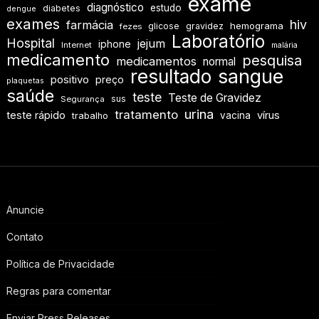
exame
diagnóstico
estudo
diabetes
dengue
exames
hiv
farmácia
hemograma
glicose
gravidez
fezes
Laboratório
Hospital
jejum
iphone
Internet
malária
medicamento
pesquisa
medicamentos
normal
resultado
sangue
positivo
preço
plaquetas
saúde
teste
Teste de Gravidez
sus
Segurança
urina
tratamento
teste rápido
vírus
vacina
trabalho
Anuncie
Contato
Política de Privacidade
Regras para comentar
Enviar Press Releases