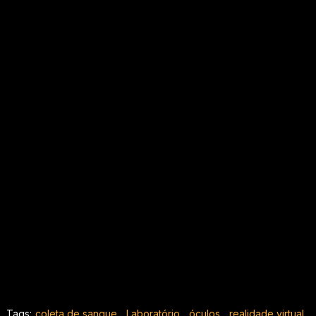
Tags:
coleta de sangue
,
Laboratório
,
óculos
,
realidade virtual
,