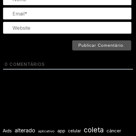
Em
We
0
COMENTÁRIOS
coleta
alterado
Aids
app
câncer
celular
aplicativo