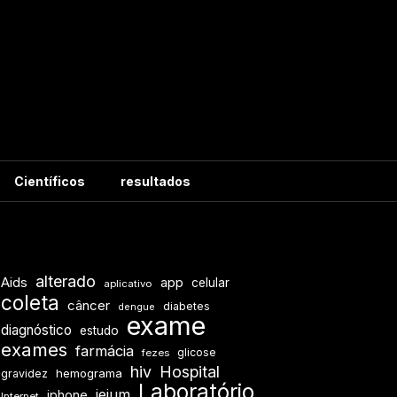
Científicos
resultados
alterado
Aids
app
celular
aplicativo
coleta
câncer
diabetes
dengue
exame
diagnóstico
estudo
exames
farmácia
glicose
fezes
hiv
Hospital
hemograma
gravidez
Laboratório
jejum
iphone
Internet