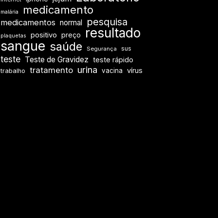
medicamento
malária
pesquisa
medicamentos
normal
resultado
positivo
preço
plaquetas
sangue
saúde
sus
Segurança
teste
Teste de Gravidez
teste rápido
urina
tratamento
vírus
vacina
trabalho