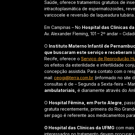
Saúde, oferece tratamentos gratuitos de insemi
intracitoplasmática de espermatozoides, rev
varicocele e reversão de laqueadura tubária
Em Campinas – No
Hospital das Clínicas d
Av. Alexander Fleming, 101 – 2º andar – Cidad
O
Instituto Materno Infantil de Pernambuc
que buscaram este serviço e receberam 
Recife, oferece o
Serviço de Reprodução H
os efeitos da esterilidade e infertilidade co
concepção assistida. Para contato com o r
mail:
ceogi@terra.com.br
(informado no site d
consultas é de – Segunda a Sexta-feira – Ma
ambulatoriais,
é diariamente através do Amb
O
Hospital Fêmina, em Porto Alegre
, pass
gratuita recentemente, primeira do Rio Grand
ser pago é referente aos medicamentos para 
O Hospital das Clínicas da UFMG
com mais d
interessados no tratamento devem procurar u