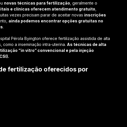
ou
novas técnicas para fertilização
, geralmente o
tais e clínicas oferecem atendimento gratuito
,
muitas vezes precisam parar de aceitar novas
inscrições
anto,
ainda podemos encontrar opções gratuitas no
is
.
ital Pérola Byington oferece fertilização assistida de alta
, como a inseminação intra-uterina.
As técnicas de alta
lização “in vitro” convencional e pela injeção
CSI).
e fertilização oferecidos por