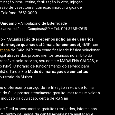
nação intra-uterina, fertilização in vitro, injeção
ersão de vasectomia, correção microcirúrgica de
. Telefone: 2661-0000
a Unicamp
– Ambulatório de Esterilidade
e Universitária – Campinas/SP – Tel. (19) 3788-7616
o –
*
Atualização:(Recebemos notícias de usuários
informação que não está mais funcionando)
, (IMIP) em
umana
do CAM-IMIP, tem como finalidade básica solucionar
njugal através dos procedimentos técnicos no âmbito da
esponsável pelo serviço, seu nome é MADALENA CALDAS, e-
o IMIP). O horário de funcionamento do serviço para
nhã e Tarde. E o
Modo de marcação de consultas
ulatório da Mulher.
ou o oferecer o serviço de fertilização in vitro de forma
e do Sul a prestar atendimento gratuito, mas tem um valor a
indução da ovulação, cerca de R$ 5 mil.
e 11 mil procedimentos gratuitos realizados, informa aos
m Centro de Saúde da capital mineira para avaliação e