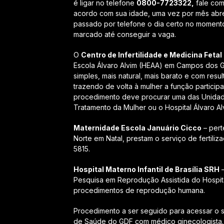
é ligar no telefone
0800-7723322,
fale com 
acordo com sua idade, uma vez por mês abre
passado por telefone o dia certo no momento
marcado até conseguir a vaga.
O
Centro de Infertilidade e Medicina Feta
Escola Álvaro Alvim (HEAA) em Campos dos Go
simples, mais natural, mais barato e com resu
trazendo de volta à mulher a função particip
procedimento deve procurar uma das Unidad
Tratamento da Mulher ou o Hospital Álvaro Al
Maternidade Escola Januário Cicco
– pert
Norte em Natal, prestam o serviço de fertili
5815.
Hospital Materno Infantil de Brasília SRH
–
Pesquisa em Reprodução Assistida do Hospita
procedimentos de reprodução humana.
Procedimento a ser seguido para acessar o 
de Saúde do GDF com médico ginecologista.