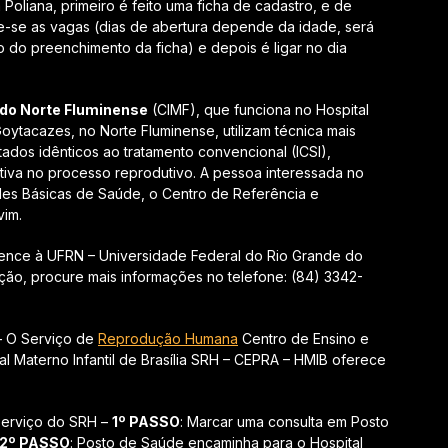
Poliana, primeiro é feito uma ficha de cadastro, e de
-se as vagas (dias de abertura depende da idade, será
 do preenchimento da ficha) e depois é ligar no dia
l do Norte Fluminense
(CIMF), que funciona no Hospital
ytacazes, no Norte Fluminense, utilizam técnica mais
ltados idênticos ao tratamento convencional (ICSI),
ativa no processo reprodutivo. A pessoa interessada no
es Básicas de Saúde, o Centro de Referência e
vim.
ence à UFRN – Universidade Federal do Rio Grande do
zação, procure mais informações no telefone: (84) 3342-
 O Serviço de
Reprodução Humana
Centro de Ensino e
l Materno Infantil de Brasília SRH – CEPRA – HMIB oferece
serviço do SRH –
1º PASSO
: Marcar uma consulta em Posto
2º PASSO
: Posto de Saúde encaminha para o Hospital