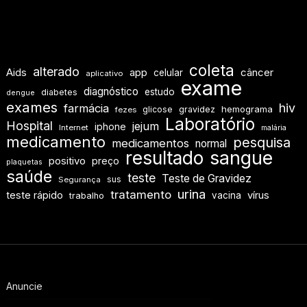
coleta
alterado
Aids
app
câncer
celular
aplicativo
exame
diagnóstico
estudo
diabetes
dengue
exames
hiv
farmácia
hemograma
glicose
gravidez
fezes
Laboratório
Hospital
jejum
iphone
Internet
malária
medicamento
pesquisa
medicamentos
normal
resultado
sangue
positivo
preço
plaquetas
saúde
teste
Teste de Gravidez
sus
Segurança
urina
tratamento
teste rápido
vírus
vacina
trabalho
Anuncie