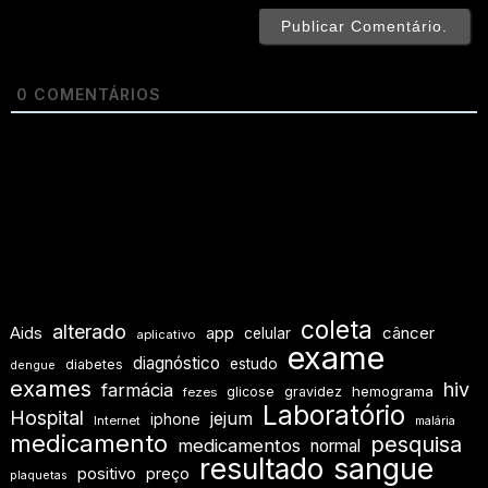
0
COMENTÁRIOS
coleta
alterado
Aids
app
câncer
celular
aplicativo
exame
diagnóstico
estudo
diabetes
dengue
exames
hiv
farmácia
hemograma
glicose
gravidez
fezes
Laboratório
Hospital
jejum
iphone
Internet
malária
medicamento
pesquisa
medicamentos
normal
resultado
sangue
positivo
preço
plaquetas