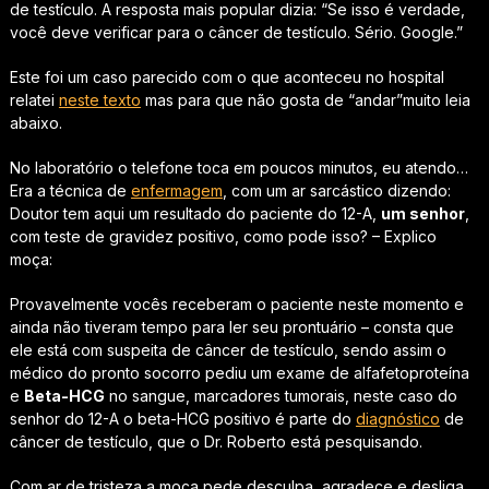
de testículo. A resposta mais popular dizia: “Se isso é verdade,
você deve verificar para o câncer de testículo. Sério. Google.”
Este foi um caso parecido com o que aconteceu no hospital
relatei
neste texto
mas para que não gosta de “andar”muito leia
abaixo.
No laboratório o telefone toca em poucos minutos, eu atendo…
Era a técnica de
enfermagem
, com um ar sarcástico dizendo:
Doutor tem aqui um resultado do paciente do 12-A,
um senhor
,
com teste de gravidez positivo, como pode isso? – Explico
moça:
Provavelmente vocês receberam o paciente neste momento e
ainda não tiveram tempo para ler seu prontuário – consta que
ele está com suspeita de câncer de testículo, sendo assim o
médico do pronto socorro pediu um exame de alfafetoproteína
e
Beta-HCG
no sangue, marcadores tumorais, neste caso do
senhor do 12-A o beta-HCG positivo é parte do
diagnóstico
de
câncer de testículo, que o Dr. Roberto está pesquisando.
Com ar de tristeza a moça pede desculpa, agradece e desliga.