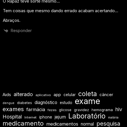
O Rapaz teve sorte mesmo…
Tem coisas que mesmo dando errado acabam acertando…
Abraços.
Responder
coleta
alterado
Aids
app
câncer
celular
aplicativo
exame
diagnóstico
estudo
diabetes
dengue
exames
hiv
farmácia
hemograma
glicose
gravidez
fezes
Laboratório
Hospital
jejum
iphone
Internet
malária
medicamento
pesquisa
medicamentos
normal