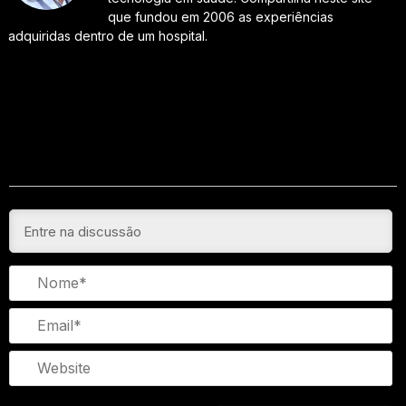
que fundou em 2006 as experiências
adquiridas dentro de um hospital.
N
Em
We