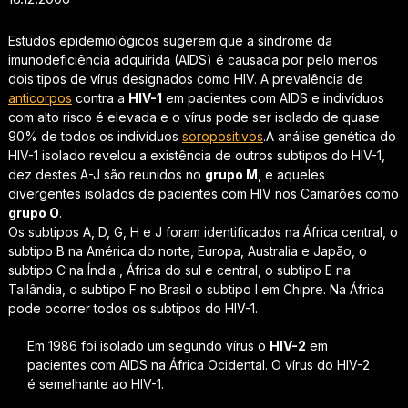
Estudos epidemiológicos sugerem que a síndrome da
imunodeficiência adquirida (AIDS) é causada por pelo menos
dois tipos de vírus designados como HIV. A prevalência de
anticorpos
contra a
HIV-1
em pacientes com AIDS e indivíduos
com alto risco é elevada e o vírus pode ser isolado de quase
90% de todos os indivíduos
soropositivos
.A análise genética do
HIV-1 isolado revelou a existência de outros subtipos do HIV-1,
dez destes A-J são reunidos no
grupo M
, e aqueles
divergentes isolados de pacientes com HIV nos Camarões como
grupo O
.
Os subtipos A, D, G, H e J foram identificados na África central, o
subtipo B na América do norte, Europa, Australia e Japão, o
subtipo C na Índia , África do sul e central, o subtipo E na
Tailândia, o subtipo F no Brasil o subtipo I em Chipre. Na África
pode ocorrer todos os subtipos do HIV-1.
Em 1986 foi isolado um segundo vírus o
HIV-2
em
pacientes com AIDS na África Ocidental. O vírus do HIV-2
é semelhante ao HIV-1.