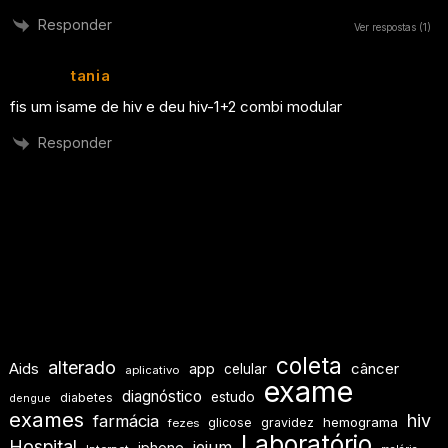
Responder
Ver respostas
(1)
tania
fis um isame de hiv e deu hiv-1+2 combi modular
Responder
coleta
alterado
Aids
app
câncer
celular
aplicativo
exame
diagnóstico
estudo
diabetes
dengue
exames
hiv
farmácia
hemograma
glicose
gravidez
fezes
Laboratório
Hospital
jejum
iphone