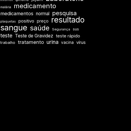
medicamento
malária
pesquisa
medicamentos
normal
resultado
positivo
preço
plaquetas
sangue
saúde
sus
Segurança
teste
Teste de Gravidez
teste rápido
urina
tratamento
vírus
vacina
trabalho