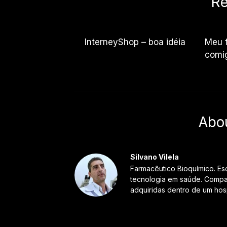
Re
InterneyShop – boa idéia
Meu f
comi
Abo
Silvano Vilela
Farmacêutico Bioquímico. Es
tecnologia em saúde. Compar
adquiridas dentro de um hosp