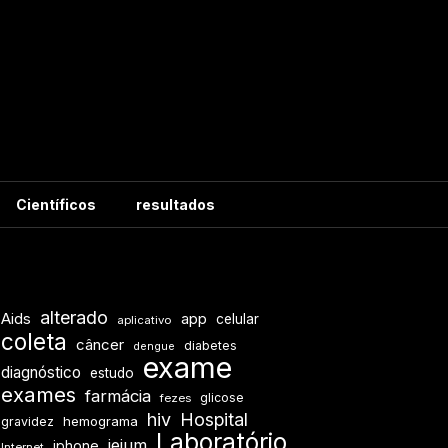
Científicos
resultados
alterado
Aids
app
celular
aplicativo
coleta
câncer
diabetes
dengue
exame
diagnóstico
estudo
exames
farmácia
glicose
fezes
hiv
Hospital
hemograma
gravidez
Laboratório
jejum
iphone
Internet